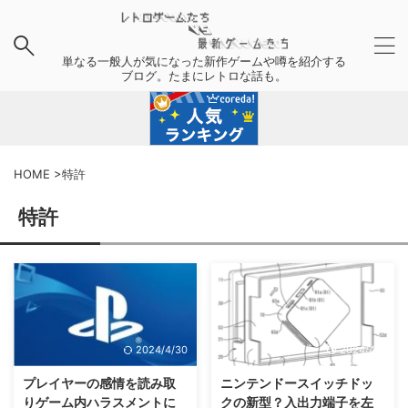
単なる一般人が気になった新作ゲームや噂を紹介する
ブログ。たまにレトロな話も。
HOME
>
特許
特許
2024/4/30
2024/4/6
プレイヤーの感情を読み取
ニンテンドースイッチドッ
りゲーム内ハラスメントに
クの新型？入出力端子を左