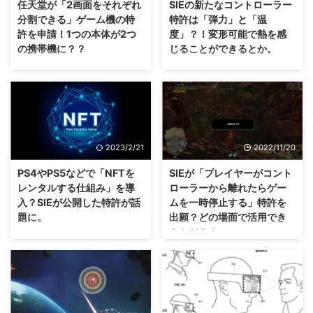
任天堂が「2画面をそれぞれ
SIEの新たなコントローラー
うに ゲームの特定ポイントから
の特許はそれをもっとブラッシュ
分割できる」ゲーム機の特
特許は「弾力」と「温
リプレイできる技術 をまとめて
アップしているみたいです。 こ
許を申請！1つの本体が2つ
度」？！変形可能で熱を感
いるみたいです(・∀・) これによ
の技術により、ゲームが簡単すぎ
の携帯機に？？
じることができるとか。
り、自分の好きなシーンを何度も
たり難しかったりで、「もういい
楽しめるようになるとのことです
や！」となる人を少しでも減ら
次世代機として考えているものな
今後もPCとの差別化を図るため
が、もし本当に実装されたら ト
し、 より長くゲームを楽しんで
のか、全然違うものなのか・・・
に、どんどん「新たな体験」を生
ロフィー集め がどうなるの ...
もらう という目的があるみたい
これまた実現したら盛り上がりそ
み出すのでしょうね(・∀・) 定期
ですよ？ SIEがプレイヤー能力に
うなゲーム機ですな(・∀・) ニン
的に特許が話題になるSIEさんで
合わせて難易度を自動調整する技
テンドースイッチの後継機が来年
すが、今回2023年3月30日に取
術に関した特許を公 ...
発売されるのでは？と噂されてい
得された新たな特許は 温度制御
2023/2/21
2022/11/20
る任天堂さんですけれども、ここ
された触覚フィードバックを搭載
に来て 2画面をそれぞれ分割でき
するコントローラー だそうです
PS4やPS5などで「NFTを
SIEが「プレイヤーがコント
るゲーム機 の特許を申請し、話
ぜ？ PS5のデュアルセンスで
レンタルする仕組み」を導
ローラーから離れたらゲー
題になっています。 ニンテンド
は、没入感を高めるために「ハプ
入？SIEが公開した特許が話
ムを一時停止する」特許を
ーDS系のように上下に画面が備
ティックフィードバック」や「ア
題に。
出願？どの場面で活用でき
わっていますが、大きな特徴とし
ダプティブトリガー」が実装され
るんだろう。
てはその上下の画面を 1つずつの
ましたが。 今後もこの 没入感を
なるほど・・・有名どころのゲー
本体として分割できる というこ
高める ことに力を入れていきそ
ム機でお金を稼ぐことができる時
ふむ・・・一瞬離れただけでもそ
とで、サイズ感によっては1つの
うな特許となっています( ･`ω･´)
代もくるのかな？ SIEさんが最
うなるのか気になりますな（；＾
本体で2人がニンテンドースイッ
SIEが新たなコントローラー特許
近、 NFT に関する特許を公開し
ω＾） SIEさんが プレイヤーがコ
チの携帯モードを遊べる ...
を出願 ...
たとして話題になっているみたい
ントローラーから離れたらゲーム
ですな(・∀・) この特許では、
を一時停止する みたいな特許を