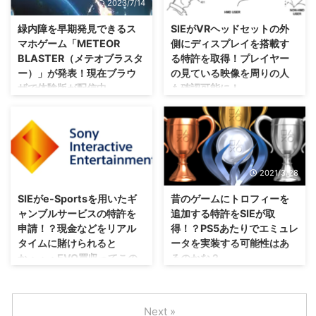
2023/7/14
2021/8/17
PS4やPS5のようなPSプラット
出願したそうですな。 大抵の人
フォームを用いて、 NFTを一定
は離れるときに一時停止する意識
緑内障を早期発見できるス
SIEがVRヘッドセットの外
期間レンタル することができる
が付いている気がしますが、どの
マホゲーム「METEOR
側にディスプレイを搭載す
仕組みがまとめられているんだと
場面で使えるんだろうね？ プレ
BLASTER（メテオブラスタ
る特許を取得！プレイヤー
か。 どういったNFTがレンタル
イヤーがコントローラーから離れ
ー）」が発表！現在ブラウ
の見ている映像を周りの人
されるのか気になりますが、NFT
たらゲームを一時停止 今回のSIE
ザで体験版が配信中。
も確認可能に！
の知識がある人はこれで利益を得
さんの特許は、2021年5月に出願
ることができるようになるかもで
されたものっぽいですが、そこか
おー・・・これから超高齢化社会
現在開発されているPS VR2向け
すぜ？！ PS4やPS5などのPSプ
ら新たな説明が追加されたみたい
になっていきますし、こういった
というより、今後新たに開発する
ラットフォームにNFTを導入する
ですね。 この特許では、コント
ゲームも人気になるかもしれませ
VRヘッドセット向けの特許とい
日は ...
ローラーが ・単に反応していな
んね(・∀・) 東北大学さんの大学
う感じかな？ SIEさんがVRヘッド
いだけか ・それ ...
院医学系研究科と仙台放送さんが
セットの新たな特許を取得したみ
2021/5/19
2021/3/28
「METEOR BLASTER（メテオブ
たいですね。 その特許は、 VRヘ
ラスター）」 というスマホゲー
ッドセットの外側にディスプレイ
SIEがe-Sportsを用いたギ
昔のゲームにトロフィーを
ムを共同開発しているそうです
を搭載する というもの？！ VRヘ
ャンブルサービスの特許を
追加する特許をSIEが取
ぜ？ ゲームメーカーが作ったわ
ッドセットは基本的にプレイヤー
申請！？現金などをリアル
得！？PS5あたりでエミュレ
けではないこの「METEOR
のみ楽しめるデバイス さて、色
タイムに賭けられると
ータを実装する可能性はあ
BLASTER（メテオブラスタ
んなメーカーから発売されている
か・・・EVO買収ってこの
るのかな？
ー）」・・・特徴は 緑内障 を早
VRヘッドセットというデバイス
ため？
期発見できるんだとか！？ そも
ですけれども。 このVRヘッドセ
PS5やPS4に絞って今後やってい
そも「緑内障」ってどんな病気？
ットで楽しめるVRコンテンツ
きそうな雰囲気ですけれども、こ
日本では無理でしょうけれども、
自分は今30代後半なのですが、
は、基本的に プレイヤーのみ が
の特許を使うときはくるのかな？
海外では相当盛り上がる可能性は
Next »