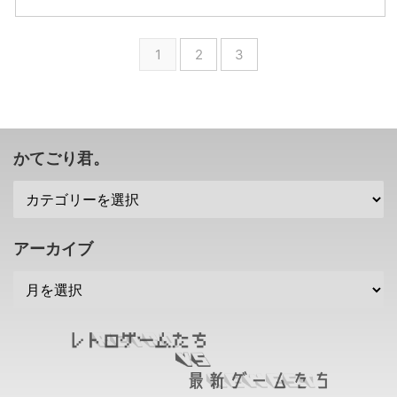
最近疲れが取れにくくなったり、
楽しめるようなコンテンツが殆ど
SIEさんが、昔のゲームやエミュ
ありそうですな(；´∀｀) SIEさん
思ったように ...
ですよね？ ...
レータで動作するゲームに トロ
が、 e-Sportsを用いたギャンブ
フィー を追加する特許を取得し
ルサービスの特許 を取得したそ
1
2
3
たみたいですぜ( ･`ω･´) 「昔のゲ
うですぜ？ EVOが共同買収され
ーム」を加工することなくトロフ
たけれども、このための準備なの
ィーを追加・・・どこで使う？
かな？ e-Sportsで賭博(ギャンブ
PS3の途中から登場した「トロフ
ル)の時代へ？ さて、本題に入る
ィー機能」というもの。 XBOXや
前に、 賭博(ギャンブル) とはな
Steamにも実績機能というものが
んぞや、ということについてサラ
かてごり君。
ありますが、どれも プレイヤー
ッと勉強してみますか(´～｀) フ
のやり込み度合い を表す指標の
ィクションでは、カイジや賭ケグ
ような存在になっていますよね
ルイ、ライアーゲームみたいな作
(・∀・) 「大変な思いをして集め
品がありますけれども。 賭博(ギ
...
ャンブル)とは、 未 ...
アーカイブ