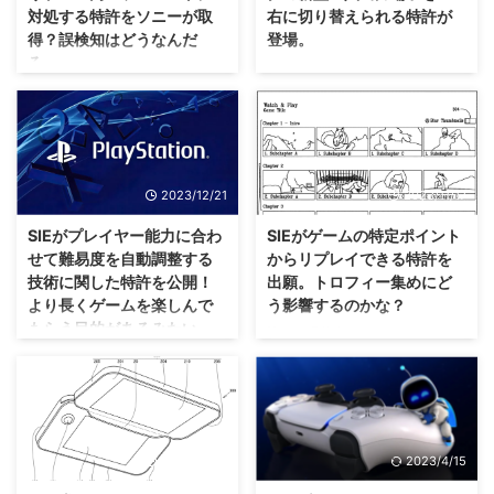
対処する特許をソニーが取
右に切り替えられる特許が
得？誤検知はどうなんだ
登場。
ろ。
ちょっとしたことではあるけれど
も、たしかにこうなれば便利です
実現するかは謎ですが、精度がど
ね🤔 新型ゲーム機の噂が絶えな
うなるのか気になりますな🤔 ソ
い任天堂さんですけれども、ここ
ニーさんが、プレイヤーの感情を
に来て ニンテンドースイッチド
読み取り ゲーム内ハラスメント
ックの新型 に思える新しい特許
に対処する という特許を取得し
2023/12/21
2023/11/17
を取得したみたいですな。 ま
たと、海外メディアが取り上げて
あ、技術的な話なので、ニンテン
います。 ハラスメントの被害に
SIEがプレイヤー能力に合わ
SIEがゲームの特定ポイント
ドースイッチ向けになるわけでは
あった人の心拍数の上昇や感情を
せて難易度を自動調整する
からリプレイできる特許を
ないかもですが。 新型ゲーム機
自動検出することで、 手動の手
技術に関した特許を公開！
出願。トロフィー集めにど
の仕様がどうなるのかも含め、気
順を踏まずに 加害者へ適切な措
より長くゲームを楽しんで
う影響するのかな？
になる特許ですな！ 現行のニン
置をするとのこと。 実現するか
もらう目的があるみたい。
テンドースイッチドックは、入出
も気になりますが、ソニーさんに
忙しい現代人にとっては、こうい
力端子が固定されている 一度設
監視される気がして怖い部分もあ
った機能が正式に追加されたらあ
実現したら、どこまで調整してく
置してしまえばあまり気にならな
りますな（笑） オンラインプレ
りがたいのかな！？ SIEさんが、
れるのか気になりますな(・∀・)
いかもしれませんが。 現行のニ
イ時に被害にある可能性のある
CONTENT STREAMING WITH
SIEさんが新たに、 プレイヤー能
ンテンドースイッ ...
「ゲーム内ハラスメント」 今
GAMEPLAY LAUNCH という特
力に合わせて難易度を自動調整す
回、海外メディアが ...
許を出願したみたいですね。 こ
る技術 に関した特許を公開した
2023/10/31
2023/4/15
の特許では、「Detroit: Become
そうですね。 技術自体は新しい
Human」や「Until Dawn」のよ
ものではないけれども、SIEさん