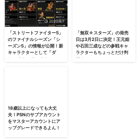
も・・・改めて日本でも正式発表
リマスター、 「ゴッドイーター
されましたな（；^ω^） 「バーチ
リザレクション」 の発売日が10
ャファイター eスポーツ」 が
月29日に決定しました。 アニメ
2020/8/7
2016/11/29
2021年6月1日にPS4で発売され
も公開される「ゴッドイーター」
ることが発表されましたぜ！ な
シリーズ・・・ その前にしっか
「ストリートファイター5」
「無双☆スターズ」の発売
んか、これから始める人は置いて
り復習してみてもいいかもしれま
のファイナルシーズン「シ
日は3月2日に決定！王元姫
けぼりな感じがしますな(笑) 「バ
せんな(・∀・) →「ゴッドイータ
ーズン5」の情報が公開！新
や石田三成などの参戦キャ
ーチャファイター eスポーツ」は
ーリザレクション」公式サイト
キャラクターとして「ダ
ラクターもちょっとだけ判
VF5FSをベースにドラゴンエンジ
原点にして最新の
ン」「ローズ」「オ
明！
ンでリメイク 海外では「Virtua
PS4/PSVita「ゴッドイーターリ
ロ」・・・そしてジャス学
Fighter 5 Ultimate Showdown」
ザレクション」が10月29日に発
最近、「ベルセルク無双」をプレ
から「風間あきら」が参戦
として先に発表されていました
売 この「ゴッドイーターリザレ
イしていますが・・・基本システ
決定！
が。 日本では 「バーチャファイ
クション」は、 「ゴッドイータ
ムはマンネリ化しているとはい
ター eス ...
ーバースト」を最新システムで再
え、やっぱり無双の爽快感は癖に
おー、ついにファイナルシーズン
構築した作品。 空中にい ...
なりますな(笑) さて、そんな無双
となるのですね・・・でも、ロー
2015/2/15
シリーズの最新作となるのが「無
ドマップ見る限り2021年いっぱ
双☆スターズ」なわけですが、最
いは頑張りそうですな(笑) 「スト
18歳以上になっても大丈
新情報がちょっとだけ明らかにな
リートファイター5」のファイナ
夫！PSNのサブアカウント
りました(*´∀｀) どんなキャラク
ルシーズン シーズン5 の情報が公
をマスターアカウントにア
ターがいるのか、どんなシステム
開され、新キャラクターが明らか
ップグレードできるよん！
になるのか早く触ってみたいです
になりました(・∀・) オレはガッ
ね！ →「無双☆スターズ」公式
PS4やPSNサービスによって黒字
ツリプレイしている人間ではない