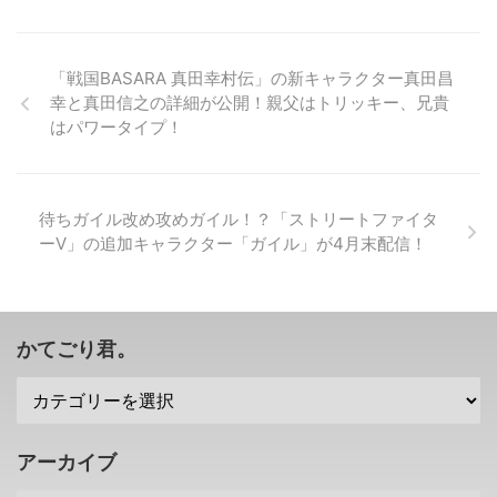
サイト 「無双☆スターズ」の発
に転じたソニーさん。 今後も
ですが、なんだかんだでこうやっ
売日が2017年3月2日に決定 ま
PSNサービスの強化をすること
て新キャラクターが発表されると
ず、「無双☆スターズ」の発売日
で、 より多くの顧客をゲットし
ワクワクしますね(笑) 「ストリー
が決定しました！ 「無双☆スタ
ようと考えているようで。 その
トファイター5」のシーズン5で
「戦国BASARA 真田幸村伝」の新キャラクター真田昌
ーズ」の発売日は ...
一つとしてこんな機能が追加され
「ダン」「ローズ」「オロ」が参
幸と真田信之の詳細が公開！親父はトリッキー、兄貴
ました！ PSNのサブアカウント
戦決定 https://youtu.be/-
はパワータイプ！
をマスターアカウントに無料アッ
m0O739QmZs という ...
プグレード可能に 18歳未満の子
供たちでもPSNをプレイしている
とは思いますが。 お金に関係す
待ちガイル改め攻めガイル！？「ストリートファイタ
るサービスが満載のPSNですから
ーV」の追加キャラクター「ガイル」が4月末配信！
お前はサブアカウントで十分だ！
というお叱りを親から受けている
子供もいるでしょう。 でもそん
な子供たちも、 月日が経つこと
に18歳以上の大 ...
かてごり君。
アーカイブ