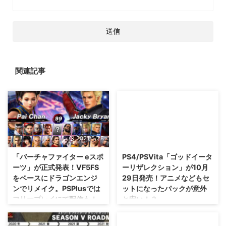
関連記事
2021/5/28
2015/6/29
「バーチャファイター eスポ
PS4/PSVita「ゴッドイータ
ーツ」が正式発表！VF5FS
ーリザレクション」が10月
をベースにドラゴンエンジ
29日発売！アニメなどもセ
ンでリメイク。PSPlusでは
ットになったパックが意外
フリープレイにて配信も！
と安い！？
リークされていたり、海外で先に
PSPで発売された「ゴッドイータ
発表もされていましたけれど
ーバースト」に 新要素を加えた