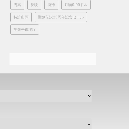
円高
反映
復帰
月額9.99ドル
特許出願
聖剣伝説25周年記念セール
英競争市場庁