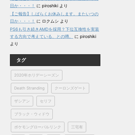
日か・・・！
に
piroshiki
より
【ご報告】しばらくお休みします。またいつの
日か・・・！
に
ロクムシ
より
PS6も引き続きAMDを採用？下位互換性を実装
する方向で考えている、との噂。
に
piroshiki
より
タグ
2020年ホリデーシーズン
Death Stranding
クーロンズゲート
ザシアン
セリフ
ブラック・ウィドウ
ポケモングローバルリンク
三宅有