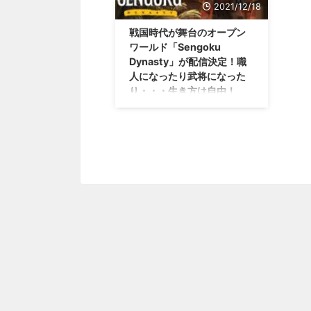
2021/12/18
戦国時代が舞台のオープン
ワールド「Sengoku
Dynasty」が配信決定！職
人になったり武将になった
り・・・生き方は自由！
今回の話とは全然違いますが、
「侍道6」とかでこういったオー
プンワールドできないかな（；
^ω^） 海外パブリッシャーの
Toplitz Productionsさんが、戦国
時代を舞台にしたオープンワール
ド 「Sengoku Dynasty」 を2022
年、Steamで配信することを発表
しました。 個人的に和風アクシ
ョンって結構好きなので、今後の
続報が楽しみ！ 戦国時代が舞台
のオープンワールド「Sengoku
Dynasty」 さて、今回発表された
「Sengoku Dynasty」という作品
は、戦国時代を舞台にし ...