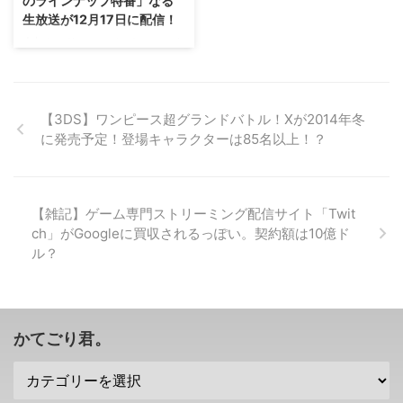
のラインナップ特番」なる
最高の営業利益を記録！ゲーム事
ター(PS4用)の販売で、サイバー
生放送が12月17日に配信！
業はPSPlus加入者がかなり増え
ガジェットが書類送検 てなわけ
たみたいね！ ソニーさんも2018
で・・・サイバーガジェットさん
今年もノリにノッていたコエテク
年3月期の決算が発表されました
とその代表取締役ら3人が、不正
さん・・・2017年も様々なタイ
が、こんな感じになったみたいで
競争防止法違反で書類送検されま
トルが控えていますが。 12月17
すね。 売上高：8兆5439億円 営
した。 引っかかったのは、
日18時より 「コーエーテクモ 史
業利益 ...
CYBER セーブエディター(PS4
上最大のラインナップ特番」 な
【3DS】ワンピース超グランドバトル！Xが2014年冬
用) の存在。 ...
る生放送が配信されるそうです！
に発売予定！登場キャラクターは85名以上！？
既に発表されているタイトルの続
報の他にも何か準備しているみた
いですぜ(｀・ω・´)？ →「コー
エーテクモ 史上最大のラインナ
【雑記】ゲーム専門ストリーミング配信サイト「Twit
ップ特番」特設サイト 「コーエ
ch」がGoogleに買収されるっぽい。契約額は10億ド
ーテクモ 史上最大のラインナッ
ル？
プ特番」ではとっておきの未公開
情報も？！ そういえばコエテク
さんは今年、 「シブサワ・コ
ウ」「ω-Force」「Team
NINJA」 ...
かてごり君。