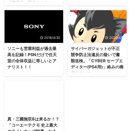
「鬼武者」新作とか？
今年ももう少しでE3の季節がや
ってきますな。 なんか1年が経つ
カプコンさんの事業戦略や計画が
のが早い(；´∀｀) E3 2015は現地
発表されたようで、コンシューマ
時間で6月16日から6月18日に行
向けに 大型タイトル２本 を投入
われますが、 その中でスクエニ
することが発表されました！ は
さんが 独自カンファレンス を実
てさて、何が飛び出してくるか
2018/4/30
2020/4/3
施するそうです。 今年のスクエ
な？ →カプコン2018年3月期事
ニさんは新作発表が多いっぽいで
業戦略および計画 カプコンが大
ソニーも営業利益が過去最
サイバーガジェットが不正
すし、 既に公開されているタイ
型タイトル2本を投入予定・・・
高を記録！PSNだけで任天
競争防止法違反の疑いで書
トル以外にも発表されるかもしれ
「モンハン5」や「DMC5」の噂
堂の全体収益に等しいとア
類送検。「CYBER セーブエ
ませんな！ →今年のスクエニは
があるけれども？ さて、カプコ
ナリスト！！
ディター(PS4用)」絡みの摘
PS4の年！？SO5やFF15以外に
ンさんが2018年3月期として発表
発みたいね。
も相当数なPS4向けタイトルを開
した事業戦略および計画はこんな
ソニーさんの2018年3月期の決算
発中とのこと。 日本時間6月17日
感じ。 まず、大型タイトルを2
も発表されましたが・・・ソニー
寝てしまって書きそこねていまし
午前1時にスクエニさんが独自カ
本、コンシューマ向けに投入する
さんも凄いことになったみたいで
たが・・・サイバーガジェットさ
ンファレンスを実施 というこ ...
ということ！ この大型タイトル
すね(笑) ゲーム事業だけではな
んとその代表取締役ら3人が、 不
については全く情報が出ていない
く、全体的に好調なようで、過去
正競争防止法違反 ということ
みたいですが・・・最 ...
最高の営業利益となったようです
で、書類送検されていましたな
2016/12/7
(｀・ω・´) また、決算の話とは
(；´Д｀) 改めて、不正競争防止
別に、海外のアナリストさんの話
法ってなんだろうっていう話も含
真・三國無双8は来るか！？
も面白かったのでご紹介！ ソニ
めて、このニュースを掘り下げて
「コーエーテクモ 史上最大
ーが営業利益が20年ぶりに過去
みましょ。 CYBER セーブエディ