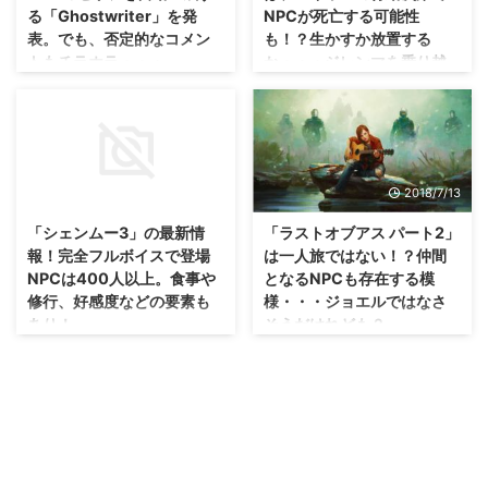
る「Ghostwriter」を発
NPCが死亡する可能性
表。でも、否定的なコメン
も！？生かすか放置する
トもチラホラ・・・。
か・・・ジレンマを乗り越
えろ！
名前のセンスが気になる・・・開
発者にとっては楽になるのか、そ
人によっては、なっかなか進めな
れともややこしくなるのか（；
くなりそうだな(笑) マスターアッ
^ω^） Ubisoftさんが、
プしたことで、あとは2019年11
「Ghostwriter」 というAIを開発
月8日の発売を待つだけの
2019/3/11
2018/7/13
中であることを発表したみたいで
「DEATH STRANDING」ですけ
すね。 この「Ghostwriter」では
れども。 その「DEATH
「シェンムー3」の最新情
「ラストオブアス パート2」
何が出来るのかというと、 NPC
STRANDING」では、プレイヤー
報！完全フルボイスで登場
は一人旅ではない！？仲間
のセリフを自動生成 することが
にとって厳しい選択が結構あるみ
NPCは400人以上。食事や
となるNPCも存在する模
できるようで、これにより開発者
たいですね。 人間らしく進める
修行、好感度などの要素も
様・・・ジョエルではなさ
の手間を省くことが出来るみたい
か、ゲームとして進めるか・・・
あり！
そうだけれども？
ですが。 ただ、You Tubeでのコ
それはあなた次第！？ NPCに対
メント欄やライターさんなどから
する命の重さについて 例えば、
グラフィックも内容の濃さも、相
ゲームシステムも気になります
は、 否定的な意見 が結構出てい
GTAシリーズをプレイしている
変わらずになりそうですね！
が、ストーリーがとにかく気にな
るみたいですぜ？ UbisoftがAIで
と、そこらへんを歩いている
「シェンムー3」の最新情報が公
る作品です(；´∀｀) E3で新たな
ゲーム内N ...
NPCを面白おかしく殴ったり、
開されました。 最新トレーラー
情報が公開された「ラストオブア
何も考えずに車で轢いたりする人
動画のほか、様々な要素について
ス パート2」ですけれども、ノー
っていますよね。 ...
も明らかになりましたぜ(・∀・)
ティドッグのNeil Druckmann副
「シェンムー3」の新たなトレー
社長が、 仲間となるNPC の存在