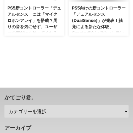
スティックが認識されてしまう
ンライン配信イベントである
PS5新コントローラー「デュ
PS5向けの新コントローラー
ドリフト問題 が話題になってい
「Summer Game Fest」を主催し
アルセンス」には「マイク
「デュアルセンス
ましたが。 今回、PS5のコント
たGeoff Keighleyさんが ハンズ
ロホンアレイ」を搭載？周
(DualSense)」が発表！触
ローラーである デュアルセンス
オン動画 を公開したみたいです
りの音を気にせず、ユーザ
覚による新たな体験、
でも、ドリフト問題が発生しちゃ
ぜ(・∀・) PS5のコントローラー
ーの声だけを拾ってくれる
Createボタンでのコンテン
っているみたいですぜ？！ PS5
「デュアルセンス」は、デュアル
ようになるかも！？
ツ作成などが可能に！
のデュアルセンスでもアナログス
ショック4よりも一回りでかい さ
ティックのドリフト問題が発生
て、まずは「デュアルセンス」の
今回の話といい、3Dオーディオ
すごい未来チックな色合いになり
さて、定期的に発生してしまうコ
サイズ感に関して。 発表された
といい、PS5は「音」に対してか
ましたが、PS5の本体もこんな感
ントローラーのドリフト問題。
ときから、ちょっと大きいかも？
なりの力を入れてくるのかもしれ
じになるのかな？ 夜中辺りに突
アナログステ ...
と感じていた人もいるかも ...
ませんね(・∀・) 先日発表された
如発表されましたが、PS5向けの
PS5の新コントローラー デュア
新コントローラー デュアルセン
ルセンス ですけれども。 このデ
ス(DualSense) が公開されました
ュアルセンスには、内蔵マイクが
ね！ デュアルショック5にあたる
搭載されていることが明らかにな
この新コントローラー・・・どん
っていますよね？ ですが、この
な特徴があるかというと？ PS5
かてごり君。
内蔵マイクはただのマイクではな
の新コントローラー「デュアルセ
く マイクロホンアレイ というも
ンス(DualSense)」では、触覚に
のを内蔵しているみたいですな。
力を入れる模様 新コントローラ
マイクロホンアレイってなんだろ
ーに関する概要は以前から発表さ
う・・・オレもよくわからんや
れていましたが。 今回、その姿
アーカイブ
(；´∀｀) デュアルセンスに内蔵さ
がお披露目となりました(・∀・)