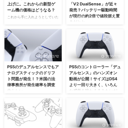
上げに。これからの新型ゲ
「V2 DualSense」が近々
ーム機の価格はどうなる？
発売？バッテリー駆動時間
が現行の約2倍で値段据え置
これから手に入れようとしていた
きだとか。
人はもちろんのこと、今後新しい
ゲーム機を発売するときにも不安
ガッツリ遊ぶ人にはありがたい話
な話ですよね😥 先日、SIEさんが
ですが、まだ噂段階なので一旦待
PS5とその周辺機器の値上げ を
ってみましょうか😅 PS5のコン
発表しましたな。 PS5に関して
トローラーであるDualSense（デ
は、去年値上げを実施してから、
ュアルセンス）ですが、海外小売
2021/2/12
2020/7/18
更に1万円以上の値上げ。 日本人
店のウェブサイトにて、 「V2
にとっては、「なんで値上げした
DualSense」 という新コントロ
PS5のデュアルセンスでもア
PS5のコントローラー「デュ
んだ？！」という気持ちが強いで
ーラーが公開されたとして話題に
ナログスティックのドリフ
アルセンス」のハンズオン
しょうけれども。 でも、世界的
なっています。 そのページは現
ト問題が発生！？米国の法
動画が公開！サイズはDS4
に見たら、これでやっと「同じく
在削除されたみたいですが、ペー
律事務所が発生確率を調査
より一回り大きく、いろん
らいの価格」に揃ったことになり
ジの情報では、コントローラー形
中らしい。
な感覚を味わえるみたいだ
ます🤔 これからSIEさんはどのよ
状は変わらないものの ・バッテ
ね！
うな動きをしていくのか・・・見
リー駆動が12時間に ・充電スタ
やっぱり「アナログスティック」
ものですな。 ...
ンドも付属 と記載されていたみ
という仕組みを使っている限り、
サイズやいろんな遊び方も気にな
たいですね！ しかも、それでい
どのゲーム機でも発生しちゃうの
るけれども、操作性がどうなるの
てお値段据え置きだとか ...
かな(；´∀｀)？ 以前、ニンテンド
かが一番気になるなぁ(・∀・)
ースイッチのコントローラーであ
PS5のコントローラーである「デ
2020/4/11
2020/4/8
るJoy-conにて、勝手にアナログ
ュアルセンス」ですけれども、オ