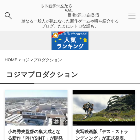
単なる一般人が気になった新作ゲームや噂を紹介する
ブログ。たまにレトロな話も。
HOME
>
コジマプロダクション
コジマプロダクション
2024/2/1
2023/12/17
小島秀夫監督の集大成とな
実写映画版「デス・ストラ
る新作「PHYSINT」が開発
ンディング」が正式発表。