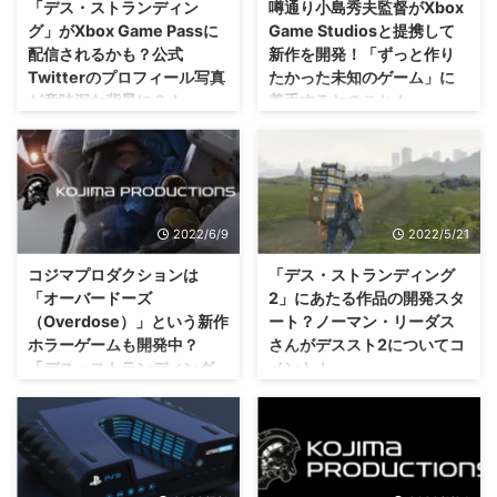
「デス・ストランディン
噂通り小島秀夫監督がXbox
表した際、「ずっと作りたかった
ザー動画も公開されましたが、い
グ」がXbox Game Passに
Game Studiosと提携して
未知のゲーム」が開発できると言
つも通り(？)、この中にもゲーム
配信されるかも？公式
新作を開発！「ずっと作り
っていましたが、この「OD」と
に関係するヒントが色々と隠され
Twitterのプロフィール写真
たかった未知のゲーム」に
いう作品は、 クラウド技術 を活
ているみたいですぜ？ 「デス・
が意味深な背景に？！
着手するとのこと！
用した全く新しいゲームとなるそ
ストランディング2」が正式発
うです。 ちなみに、「P.T.」っぽ
表・・・相変わらず意味深な雰囲
※追記 2022年8月23日・・・PC
年初に話をしていた新作2本の
い扉が出てきていましたが・・・
気が満載 さて、ノーマン・リー
Game Passだけに「デス・スト
「小規模だけれどもトンがったタ
ジャンルはホラ ...
ダスさんが口を滑らせたことで、
ランディング」が配信される事が
イトル」ってこれのことだった
開発されていると噂されていた
正式発表されましたな(・∀・) 残
り？ 以前より噂にもなっていま
「デス・ストランディング2 ...
念ながらXbox機器では遊べず、
したが・・・コジマプロダクショ
2022/6/9
2022/5/21
Windows PCのみでの配信となる
ンの小島秀夫監督が、 Xbox
みたいですが。 PC Game Pass
Game Studios と提携して、新作
コジマプロダクションは
「デス・ストランディング
版ならではの特典もあるみたいで
を開発することを発表しました
「オーバードーズ
2」にあたる作品の開発スタ
すから、興味がある人は検討して
ぜ！ その新作は、 ずっと作りた
（Overdose）」という新作
ート？ノーマン・リーダス
みるのもありでしょう！ 以下は
かったゲームで未知なる構想 な
ホラーゲームも開発中？
さんがデススト2についてコ
過去の記事です。 まあ、PC版も
んだとか・・・どんなゲームが生
「デス・ストランディング
メント！
発売されていますし、PS独占で
まれるかな？？ 小島秀夫監督が
2」とは別の2本目かな？
進めましょうというわけではもう
Xbox Game Studiosと提携 とい
この話が本当ならば、物語がどう
ないのかな？ コジマプロダクシ
うことで、前々から噂になってい
繋がるのか気になるところですな
「サイレントヒルズ」が幻に消え
ョンさんの作品「デス・ストラン
た、小島秀夫監督とマイクロソフ
(・∀・) 小島秀夫監督×ノーマ
た今、小島秀夫監督が考えるホラ
ディング」が Xb ...
トさんが組むという話。 このと
ン・リーダスさんということで話
ーゲームがどんな感じになるのか
きか ...
題になった 「デス・ストランデ
は気になりますな( ･`ω･´) 「デ