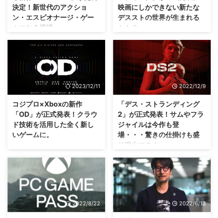
決定！新世代のアクショ
映画にしかできない新たな
ン・エスピオナージ・ゲー
デスストの世界が生まれる
ムになる模様。
かも？
マイクロソフトさんだけではな
ゲームをプレイしていなくても、
く、SIEさん側でも「最先端のゲ
映画ファンが唸るような作品を目
ーム」が誕生しそうですね😁
指すみたいですね！ 2015年に設
2026年に、ゲーム開発者として
立された新生コジマプロダクショ
40周年を迎える小島秀夫監
ンさんの第1作目 「デス・ストラ
2023/12/11
2022/12/9
督・・・そんな小島秀夫監督の集
ンディング」 が、実写映画化さ
大成として 「PHYSINT」 という
れることが正式発表されました
コジプロ×Xboxの新作
「デス・ストランディング
アクション・エスピオナージ・ゲ
(・∀・) 映画制作製作・配給会社
「OD」が正式発表！クラウ
2」が正式発表！サムやフラ
ーム が、「デス・ストランディ
のA24さんと国際共同製作契約を
ド技術を活用した全く新し
ジャイルは今作も登
ング2」のあとに開発されること
締結し、 映画にしかできない 新
いゲームに。
場・・・驚きの仕掛けも盛
が発表されました！ このアクシ
たな「デス・ストランディング」
り沢山に？！
ョン・エスピオナージ・ゲー
の世界を生み出す予定なのだと
今回はどういう意味の略なんだろ
ム・・・簡単に言えば「スパイア
か。 ゲーム版のキャラクターが
う・・・とりあえずめちゃくちゃ
コロナ禍になる前に、ストーリー
クション」なわけですが。 小島
登場するかも謎とのことなので、
怖そう(；´∀｀) 小島秀夫監督率い
は一度完成していたみたいです
秀夫監督のスパイアクションとい
ゲームの再現というより、 新た
るコジマプロダクションさんが、
ね・・・すべて作り直したみたい
うと思い浮かぶのは、やっぱりあ
な映画 として楽しめる作品にな
Xbox Game Studiosさんと提携し
ですが（；^ω^） 小島秀夫監督率
の作品ですよ ...
るかもしれませんな。 ...
て開発している新作 「OD」 が正
いるコジマプロダクションの最新
2022/8/22
2022/6/13
式発表されましたな！ Xbox
作 「デス・ストランディング2」
Game Stadiosさんとの提携を発
が正式発表されましたな！ ティ