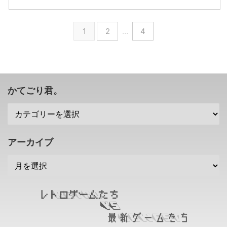
したツイートを小島秀 ...
て、2022年の予定をチラッとツ
が。 その部門では、 ゲーム以外
イートしていましたな。 コジマ
のエンタメに挑戦していくみたい
プロダクションさんの 新作 が本
ですぜ( ･`ω･´) コジマプロダクシ
1
2
…
4
格始動するみたい・・・期待され
ョンが映画、テレビ、音楽分野へ
ている最恐ホラーとか？ コジマ
コジマプロダクションさんという
プロダクションの新作が本格始
と「デス・ストランディング」と
動・・・「トンがり企画」の次レ
いう作品を生み出し、現在、何ら
ベルへの実験ってなんだろ？ と
かの新作を開発している最中だと
いうことで早速・・・小島秀夫監
思いますが。 そんな中今回、米
かてごり君。
督が年初にこんなツイートをして
国ロサンゼルスに新事業の拠点を
いましたね。
立ち上げ、 映画、テレビ、音楽
https://twitter.com/Kojima_Hideo
といった、ゲーム以外の分野を展
/s ...
開していくこ ...
アーカイブ