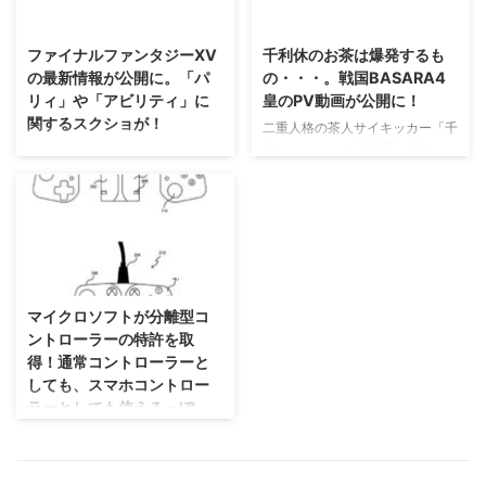
2015/1/26
2018/2/15
発陣に入れるかもしれませんぜ？
係している特許なのではないかと
そんなファイナルファンタジー
いう話が出ているみたいですね！
ファイナルファンタジーXV
千利休のお茶は爆発するも
XV、 PVを60fpsにフレーム補間
後方互換性あれば、かなり便利だ
の最新情報が公開に。「パ
の・・・。戦国BASARA4
した動画公開されています。 →
よねー( ´ ▽ ` ) SIEが「後方互換
リィ」や「アビリティ」に
皇のPV動画が公開に！
公式サイト ファイナルファンタ
性のためのなりすましCPUID」
関するスクショが！
ジーXVの60fpsフレーム補間 正
という特許を取得 さて、今回SIE
二重人格の茶人サイキッカー「千
直、何が変わったのかよくわから
さんが出願した特許は 「後方互
利休」って、 格闘選手の異名に
ファイナルファンタジーXVに関
ないのですが、 めっちゃ滑らか
換性のためのなりすまし
聞こえてきますね(；´∀｀) 戦国
する最新情報が、 スクエニさん
で綺麗なのは確か。 これでゲー
CPUID」 というものだそうで
BASARA4皇のPV動画が公開さ
から公開されました。 今回公開
ムらしい楽しさを体験できたら、
す。 この詳しい仕組みはわかり
れ、 新キャラクターの千利休、
された情報では「パリィ」や「ア
確かにの ...
ませんけれ ...
プレイアブルとなった足利義輝と
ビリティ」といった アクション
京極マリアが暴れています。 な
に関するものが多めですね。 詳
2019/8/11
んていうか・・・これはやり過ぎ
しくはまだ公開されていません
でしょ(笑) →公式サイト お茶が爆
が、 今までとはガラリと変わっ
マイクロソフトが分離型コ
発する戦国BASARA4皇のPV動画
たアクション要素が増えました！
ントローラーの特許を取
が公開に 戦国BASARA4皇は一
→公式サイト [amazonjs
得！通常コントローラーと
応、シリーズ10周年となる記念
asin="B00NOHLND4"
しても、スマホコントロー
作品。 なので今まで以上の最大
locale="JP" title="ファイナルフ
ラーとしても使えるっぽ
ボリュームにはなるみたいです
ァンタジー零式 HD 初回限定特典
い？
ね。 「合戦ルーレット」といっ
「FINAL FANTASY XV 体験版」
た新システムが追加されますが、
同梱"] ファイナルファンタジー
個人的に、持ち歩いてまでは使わ
基本 ...
XVでは ...
ない気がしますが・・・でも使っ