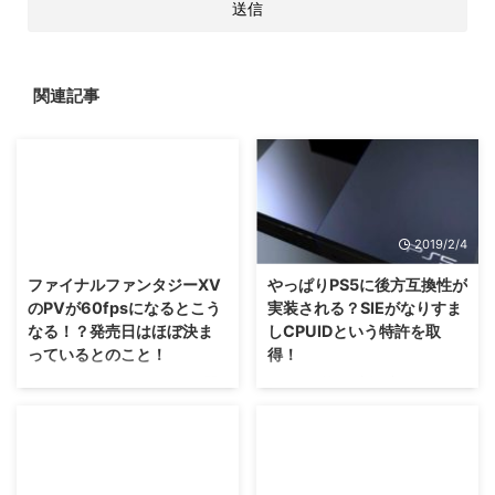
関連記事
2018/2/15
2019/2/4
ファイナルファンタジーXV
やっぱりPS5に後方互換性が
のPVが60fpsになるとこう
実装される？SIEがなりすま
なる！？発売日はほぼ決ま
しCPUIDという特許を取
っているとのこと！
得！
ファイナルファンタジーXVの開
ちょっと前にも話が出ていました
発スタッフ、 人手不足みたいで
が、何かしらの特許が取得された
すよね(；´∀｀) そのため現在、リ
ということは、ほんのちょっとだ
クルート活動をしているそうで
け現実味が帯びるのかな？ 噂が
す。 もし腕のある人は、 今から
尽きないPS4の後継機にあたる
ファイナルファンタジーXVの開
PS5ですけれども、そのPS5に関