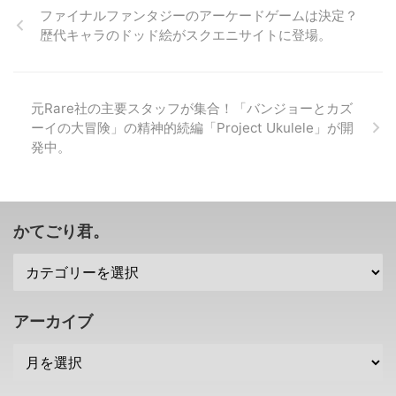
てみたい気もしますな(笑) マイク
ファイナルファンタジーのアーケードゲームは決定？
ロソフトさんが、「Project
歴代キャラのドッド絵がスクエニサイトに登場。
xCloud」というゲームストリー
ミングサービスを展開しようと動
いていますが。 それに関係しそ
うな、 分離型コントローラー の
元Rare社の主要スタッフが集合！「バンジョーとカズ
特許を取得したみたいですね！
ーイの大冒険」の精神的続編「Project Ukulele」が開
ちょっとだけ、ニンテンドースイ
発中。
ッチのJoy-conの仕組みにも似て
いるね(・∀・) マイクロソフトが
分離型コントローラーの特許を取
得 ということで早速、マイクロ
ソフトさんが取得した、分離型コ
かてごり君。
ントローラーの特許の画像がこち
ら。 ...
アーカイブ