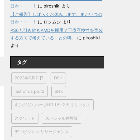
日か・・・！
に
piroshiki
より
【ご報告】しばらくお休みします。またいつの
日か・・・！
に
ロクムシ
より
PS6も引き続きAMDを採用？下位互換性を実装
する方向で考えている、との噂。
に
piroshiki
より
タグ
2023年9月21日
DSH
last of us part2
SNK
キングダムハーツHD 1.5+2.5 リミックス
スクワット
スペシャル体験版
ディビジョン リサージェンス