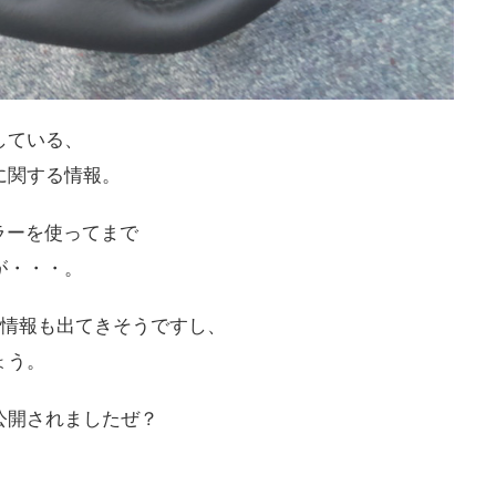
している、
に関する情報。
ラーを使ってまで
が・・・。
る情報も出てきそうですし、
ょう。
公開されましたぜ？