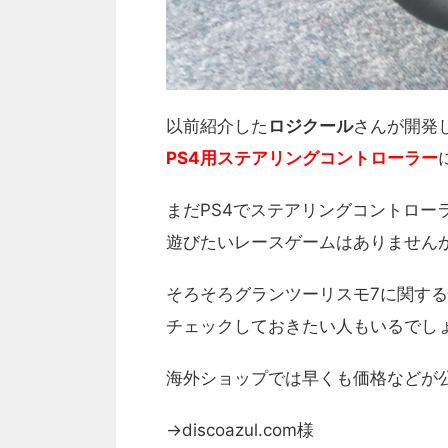
以前紹介した
ロジクール
さんが開発
PS4用ステアリングコントローラー
まだPS4でステアリングコントロー
遊びたいレースゲームはありません
そろそろグランツーリスモ7に関す
チェックしておきたい人もいるでし
海外ショップでは早くも価格などが
→discoazul.com様