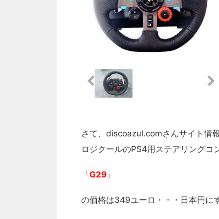
さて、discoazul.comさんサイ
ロジクールのPS4用ステアリングコ
「
G29
」
の価格は349ユーロ・・・日本円に