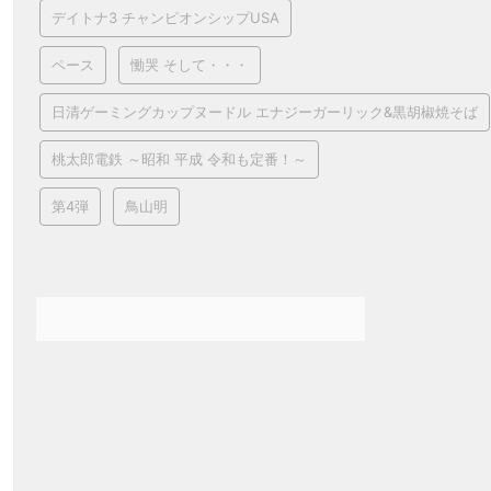
デイトナ3 チャンピオンシップUSA
ペース
慟哭 そして・・・
日清ゲーミングカップヌードル エナジーガーリック&黒胡椒焼そば
桃太郎電鉄 ～昭和 平成 令和も定番！～
第4弾
鳥山明