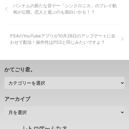
却・・・その元従業員は端末管理
されていませんが、 XBOXONE ...
ろうね😅 FFシリーズの中でもリ
バンナムの新たな音ゲー「シンクロニカ」のプレイ動
者 2023年1月18日 ...
メイクして欲しいという声が多
画が公開。恋人と遊ぶのも面白いかも！？
い、 「ファイナルファンタジー
6」 について、スクエニの北瀬佳
範さんがコメントしたみたいです
な。 現状、そのような要望があ
PS4のYouTubeアプリが10月28日のアップデートに合
ることは耳に入っているみたいで
わせて配信！操作性はPS3と同じみたいですよ？
すけれども、流石に「今は想像で
きない」とのこと。 そして、も
し開発するとなったとしても、
FF7リメイクプロジェクトの倍の
時間 がかかると考えているみた
かてごり君。
いですね😳 まあ、まだそのF ...
アーカイブ