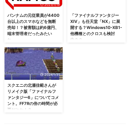
ﾟДﾟ) XBOX後継機「スコルピオ」
2023/1/19
2015/8/10
3」や「ドラゴンズドグマ2」を
の最新情報が 日本時間の4月6日
作りたいとコメントしていたみた
午後10時 より解禁となるみたい
バンナムの元従業員が4400
「ファイナルファンタジー
いですぜ( ´ ▽ ` ) さて、ファンの
です。 内容についてはまだ明ら
台以上のスマホなどを無断
XIV」も任天堂「NX」に展
声はカプコンさんに届くの
かになっていませんが、噂通りで
売却！？被害額は約6億円、
開する？Windows10-XB1-
か・・・？ もし私が決められる
したらスペックなどの詳細が明ら
端末管理者だったみたい
他機種とのクロスも検討
なら、今すぐにでもジャス学3を
かになるのでしょうな。
ね。
中？？
作り始めます Eurogamerさんの
インタビュアーが、伊津野英昭さ
むしろ、被害がそんなに膨らむま
「ファイナルファンタジーXV」
んにこんなことを聞いたみたいで
で気づかなかったほうが気にな
はまだかまだかという人も多いで
すね。 「レトロゲームをよく遊
る・・・(；´Д｀) バンナムこ
しょうけれども、 「ファイナル
ぶが、ジャスティス ...
と、バンダイナムコエンターテイ
ファンタジーXIV」の存在も忘れ
ンメントさんが本日2023年1月18
てはいけまへん・・・オレはやっ
2024/1/31
日、元従業員に対して民事訴訟を
ていませんが(；´∀｀) そんな「フ
提起したそうですな。 その理由
ァイナルファンタジーXIV」につ
スクエニの北瀬佳範さんが
は スマホなどのモバイル端末を
いてスクエニの吉田Pが 海外イン
リメイク版「ファイナルフ
4400台以上無断売却 していたた
タビューでこんなことを言ってい
ァンタジー6」についてコメ
め・・・約6億円の被害となった
たみたいです。 本当かどうか分
ント。FF7Rの倍の時間が必
みたいですね。 今後は刑事告訴
かりませんけれども・・・気にな
要だとか！？
を行うことも検討しているみた
りますね。 Windows10-
い・・・はてさて、どうなるか
XBOXONE-他機種とのクロスを
もし本当に実現しても、今度は
な？ バンナムの元従業員が4400
検討中？ XBOXONE版「ファイナ
「別の作品もリメイクして欲し
台以上のスマホなどを無断売
ルファンタジーXIV」はまだ発売
い！」という声が大きくなるんだ