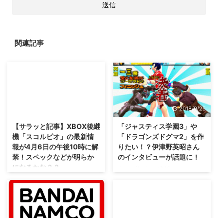
関連記事
2017/4/5
2018/9/25
【サラッと記事】XBOX後継
「ジャスティス学園3」や
機「スコルピオ」の最新情
「ドラゴンズドグマ2」を作
報が4月6日の午後10時に解
りたい！？伊津野英昭さん
禁！スペックなどが明らか
のインタビューが話題に！
になるかな？？
色んな格ゲーが復活しています
し、これも来る可能性はあるのか
以前、XBOX後継機「スコルピ
な？ 大手海外メディアの
オ」が明日4月6日に明らかにな
Eurogamerさんが、カプコンの伊
る噂が流れていると紹介しました
津野英昭さんにインタビュー。
が。 それ・・・本当みたいです(
その際に、「ジャスティス学園