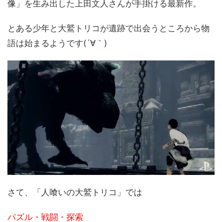
像」を生み出した上田文人さんが手掛ける最新作。
とある少年と大鷲トリコが遺跡で出会うところから物
語は始まるようです(´∀｀)
さて、「人喰いの大鷲トリコ」では
パズル・戦闘・探索