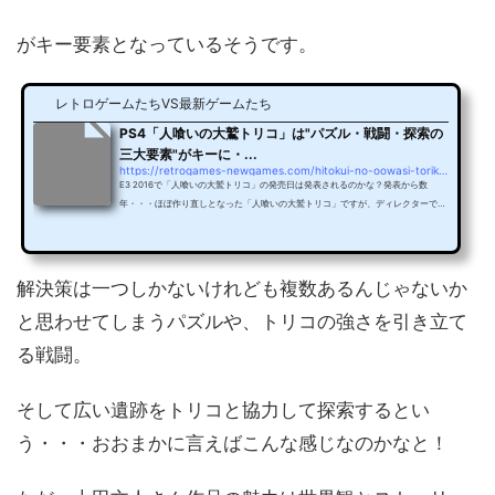
がキー要素となっているそうです。
レトロゲームたちVS最新ゲームたち
PS4「人喰いの大鷲トリコ」は"パズル・戦闘・探索の
三大要素"がキーに・...
https://retrogames-newgames.com/hitokui-no-oowasi-toriko-3
E3 2016で「人喰いの大鷲トリコ」の発売日は発表されるのかな？発表から数
年・・・ほぼ作り直しとなった「人喰いの大鷲トリコ」ですが、ディレクターであ
る上田文人さんからこんな情報が語られたみたいですね(｡･ｗ･｡ )さあさあ、実際に
プレイしてみたときどうなるのか楽しみですな！→「人喰いの大鷲トリコ」公式サ
イト「人喰いの大鷲トリコ」は"パズル・戦闘・探索の三大要素"がキー上田文人さ
んが「人喰いの大鷲トリコ」のゲーム内容についてインタビューを行ったそうで。
解決策は一つしかないけれども複数あるんじゃないか
そこで、「人喰いの大鷲トリコ」に関するちょっとし...
と思わせてしまうパズルや、トリコの強さを引き立て
る戦闘。
そして広い遺跡をトリコと協力して探索するとい
う・・・おおまかに言えばこんな感じなのかなと！