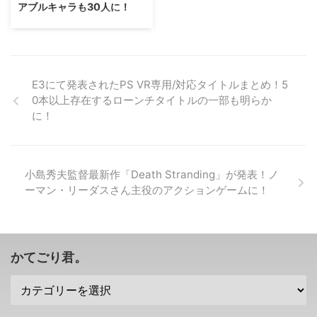
アブルキャラも30人に！
「Death Stranding」のトレーラ
その前に「アキバズトリップ」っ
ー動画 まず、「Death
てどんなゲーム？ アキバズトリ
コエテクさんから発売される「進
Stranding」のトレーラー動画が
ップシリーズの遺伝子を受け継ぐ
撃の巨人2」ですが、発売時期が
公開されていたのでご紹介。 小
新作になる「アキバズビート」と
2018年3月 に決定したそうです
島監督らしい映像と音楽の入り方
いうタイトル。 その前に「アキ
(｀・ω・´) 1は様子見な作品、2
ですが・・・コナミ ...
バズトリップ」ってどんなゲーム
はいろいろ改善された作品って感
E3にて発表されたPS VR専用/対応タイトルまとめ！5
なのかわか ...
じですな(笑) →「進撃の巨人2」
0本以上存在するローンチタイトルの一部も明らか
公式サイト 「進撃の巨人2」はシ
に！
ーズン2まで追体験可能・・・プ
レイアブルキャラクターは30人
に
https://www.youtube.com/watc
小島秀夫監督最新作「Death Stranding」が発表！ノ
h?v=gnDWfbA5YXk 原作に近い
ーマン・リーダスさん主役のアクションゲームに！
立体機動を楽しめるということで
話題になったコエテクさんの「進
撃の巨人」ですが。 その続編と
なる「進撃の巨人2」は、その立
...
かてごり君。