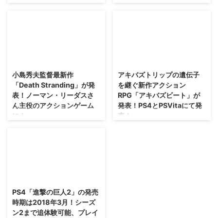
正確にはE3 2018ではないんだよ
なぁ・・・ややこしいな(；´∀｀)
「シュタインズ・ゲート」シリー
今朝行われた「EA Play Live
ズ正統続編 「シュタインズ・ゲ
Press Conference 2018」にて、
ート ゼロ」 が11月19日に発売さ
「バトルフィールドV」の最新情
れることが決定しましたが、 そ
報が公開されていましたな！ や
の初回特典の内容が明らかになり
2016/6/14
2016/5/30
っぱりあのモードを実装しちゃう
ました。 PS4/PS3/PSVitaの3プ
みたいね(笑) 「バトルフィールド
ラットフォームで発売される今
小島秀夫監督最新作
アキバズトリップの遺伝子
V」にはやっぱりバトルロイヤル
作・・・ でも初回特典はPS4で
「Death Stranding」が発
を継ぐ新作アクション
モードを実装 「PUBG」や「フォ
しか遊べません(笑) →「シュタイ
表！ノーマン・リーダスさ
RPG「アキバズビート」が
ートナイト」など、最近話題にな
ンズ・ゲート ゼロ」公式サイト
ん主役のアクションゲーム
発表！PS4とPSVitaにて発
っているバトルロイヤル系のゲー
「シュタインズ・ゲート ゼロ」
に！
売！
ム。 武器を拾っては建物の中に
の初回特典はPS4版「シュタイン
隠れながら、危ない領域を避けな
ズ・ゲートHD」のDLC 「シュタ
この2人が再び手を組むとは思わ
まさかの新作が出てきて嬉しいけ
がら敵を倒していく・・・そして
インズ・ゲート ゼロ」の初回特
なかった(笑) コジマプロダクショ
れども・・・どんなゲームになる
最後の1人 ...
典はなんと PS4版「シュタイン
ンの小島秀夫監督が手掛けるPS4
んだろう！？ アキバズトリップ
ズ・ゲートHD」 のDLC ...
向け最新作 「Death Stranding」
シリーズを生み出したアクワイア
が発表されました！ 今は無き
さんが、その遺伝子を受け継ぐ新
2017/10/26
「サイレントヒルズ」の主役だっ
作として 「アキバズビート」 を
たノーマン・リーダスさんが再び
PS4とPSVitaに発売することを
PS4「進撃の巨人2」の発売
主役に＼(^o^)／ →コジマプロダ
発表しました！ アクワイアさん
時期は2018年3月！シーズ
クション公式サイト ノーマン・
初の本格アクションRPGになると
ン2まで追体験可能、プレイ
リーダスさんがかっこいい
のこと(´∀｀) →ファミ通.com様