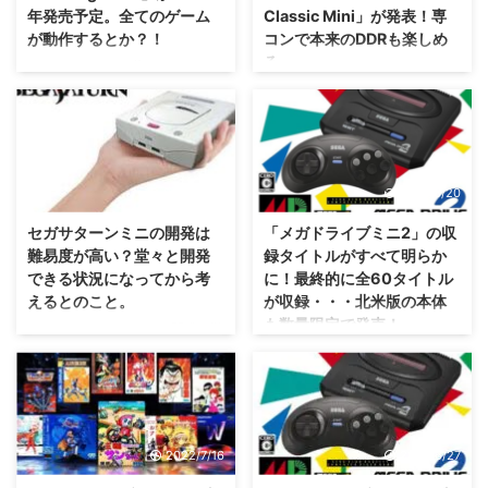
年発売予定。全てのゲーム
Classic Mini」が発表！専
が動作するとか？！
コンで本来のDDRも楽しめ
る。
コントローラー形状がどうなるの
か楽しみ・・・オリジナルと同じ
これまたまさかな筐体がミニとし
くスティックが真ん中にあるのか
て登場しそうですな・・・個人的
な！？ ゲームボーイの互換機
にビーマニも作ってくれないか
「Analogue Pocket」が話題にな
な？(笑) 2023年の今年、
った、米国ゲーム互換機メーカー
X68000の復刻ミニ版「X68000
2023/7/22
2022/8/20
Analogueさんですが。 今度は、
Z」を発売した株式会社瑞起さん
ニンテンドウ64の互換機
が、今度は
セガサターンミニの開発は
「メガドライブミニ2」の収
Analogue 3D を2024年に発売す
「DanceDanceRevolution
難易度が高い？堂々と開発
録タイトルがすべて明らか
ることを発表しました(・∀・)
Classic Mini（ダンスダンスレボ
できる状況になってから考
に！最終的に全60タイトル
Analogueさんいわく、 海外タイ
リューション クラシックミ
えるとのこと。
が収録・・・北米版の本体
トルも含めて全てのゲームを動作
ニ）」 という、コナミさんの
も数量限定で発売！
させる とか！ ニンテンドウ64の
DDR筐体を1/5サイズで再現した
そもそもエミュレータの開発も難
互換機「Analogue 3D」が2024
ゲーム機を発表しましたぜ(・
しいんでしたよね、確か(；´∀｀)
思っていた以上に収録されました
年発売予定 ゲームボーイのおし
∀・) ミニサイズなので、通常は
メガドライブミニやアストロシテ
な・・・こりゃあいい値段するわ
ゃれ ...
手で遊ぶことになりますが、 専
ィミニなど、セガファン向けのミ
けだ（；^ω^） セガさんが2022
用コントローラー につなぐこと
ニゲーム機を複数発売しているセ
年10月27日に発売を予定してい
で足でプレイする ...
ガさんですが、 セガサターンミ
る 「メガドライブミニ2」 です
2022/7/16
2022/6/27
ニ が開発されないか期待してい
が、収録タイトルがすべて明らか
る人も結構いるのかなと。 そん
になったみたいですね！ ちなみ