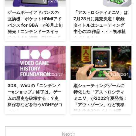
2022/5/8
2022/3/20
生放送に出演するとのこと・・・
な( ･`ω･´) メガドライブ向けに発
「メガドライブミニ2」や「セガ
売されていない「ファンタジーゾ
ゲームボーイアドバンスの
「アストロシティミニV」は
サターンミニ」に期待している声
ーン」やメガCDタイトルなど含
互換機「ポケットHDMIアド
7月28日に発売決定！収録
が多いけれども？！ セガが新プ
め50作品以上を収録するらしい
バンス for GBA」が6月上旬
タイトルはシューティング
ロジェクトを発表 さてさて、セ
ですぜ？ 「メガドライブミニ2」
発売！ニンテンドースイッ
中心の22作品・・・初移植
ガさんが 2022年6月3日 20時 に
が2022年10月に発売決定
チのように携帯、TVモード
タイトルも！
新プロジェクトを発表する生放送
https://youtu.be/HWpTcPl7emY
で遊ぶことが可能。
を行うみたいですな。
さてさて、復刻版のミニ機種とし
大画面で遊ぶならば、縦画面のモ
https://twitter.com/SEGA_OFFICI
て話題になった「メガドライブミ
ニターも用意する必要がありそう
ちょっといいお値段ではあります
AL/s ...
ニ」に続きまして。 メガドライ
ですな（；^ω^） セガトイズさん
けれども、今でも楽しめるソフト
ブ2を再現し ...
から発売予定の 「アストロシテ
は沢山ありますし、需要はあるか
ィミニV」 ですけれども、発売日
な(・∀・)？ コロンバスサークル
2022/2/27
2021/12/24
が2022年7月22日に決定したみ
さんが、GBAことゲームボーイア
たいですね！ そこそこ良いお値
ドバンスの互換機 「ポケット
3DS、WiiUの「ニンテンド
縦シューティングゲームに
段ですけれども、80〜90年代の
HDMIアドバンス for GBA」 を6
ーeショップ」終了は、ゲー
特化した「アストロシティ
縦シューティングゲーム好きは検
月上旬に発売するみたいですね。
ムの歴史を破壊する！？史
ミニ V」が2022年夏発売！
討してみる価値はあるかも？
ニンテンドースイッチのようにい
料保存などを行うVGHFがコ
「アウトゾーン」など初移
「アストロシティミニV」が7月
ろんなモードで楽しめるみたいで
メント。
植も含め22タイトルが収
28日に発売決定
すけれども、外で遊ぼうと思う人
録！
https://youtu.be/c_8InjN5uCs さ
はどれくらいいるかな？(笑) ニン
はー、なるほど・・・ただ遊ぶ
て、今回発売される「アストロシ
テンドースイッチのようにゲーム
云々だけではなく、こういった活
前機種よりそこそこ値上がりして
ティミニV」は、「アストロシテ
ボーイアドバンスをプレイできる
動にも影響が出るのですな(；・
いるな・・・何が値上げの要因に
Next »