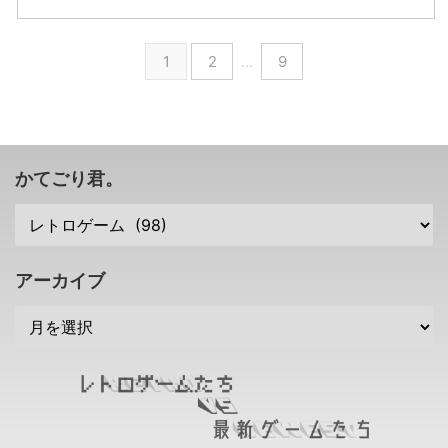
ィミニ」に続く復刻ミニの第2
互換機 ということで、今回コロ
∀・) 2023年3月下旬に、ニンテ
なっているんだろ！？ セガさん
弾。 ...
ンバスサークルさんから発売され
ンドー3DSとWiiUの「ニンテン
より 「アストロシティミニ V」
るのは「 ...
ドーeショップ」を終了する予定
が2022年夏に発売されることが
1
2
…
9
の任天堂さんですが。 それに対
発表されましたな( ･`ω･´) 昔の縦
して、ビデオゲームの史料保存な
シューティングゲームが好きな人
どを行う非営利団体 The Video
は検討してみては？ 縦シューテ
Game History
ィングゲームに特化した「アスト
Foundation（VGHF）さん がコ
ロシティミニ V」 以前、「アス
メントしたみたいですな。 ま
トロシティミニ」を発売したセガ
かてごり君。
あ・・・企業としてはビジネスと
さんですけれども、新たに 「ア
して考えなきゃいけないでしょう
ストロシティミニ V」 を2022年
し、難しいところですよねー。
夏に発売することが発表されまし
VGHFこと、The Video G ...
たな(・∀・) 「アストロシティミ
ニ V」は、前機種である「アスト
アーカイブ
...