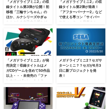
「メガドライブミニ2」の収
「メガドライブミニ2」の収
な中、セガの社長兼COOである
に、北米版「SEGA Genesis
録タイトル第3弾が公開！初
録タイトル第2弾が発表！
杉野行雄さんは、 セガサターン
Mini2」も国内で数量限定販売さ
移植「三輪サンちゃん」の
「アフターバーナー2」など
を小型化する難易度が高い とコ
れるみたいですから、気になる人
ほか、ルナシリーズやぎゅ
で使える専コン「サイバー
メントしていたそうですな。 た
はそちらも検討してみては？！
わんぶらあ自己中心派など
スティック」も発売？！
だ、やってみたい気持ちはあるみ
「メガドライブミニ2」の収録タ
が収録。
たいですので、気長に待つくらい
イトル第5弾が発表 ということ
こちらはまだ予約できない状況に
がちょうどいいかもしれません
で、今回「メガドライブミニ2」
なるってことは少ない感じかな？
これまた、いい年齢の人たちが食
ね。 セガサターンミニの開発は
の収録タイトル紹介第5弾が発表
セガさんから2022年10月27日に
いつくような作品が増えそうです
難易度が高い。エミュレータ ...
されましたな。 https://you ...
発売予定である メガドライブミ
ね(笑) 「メガドライブミニ2」の
ニ2 ですけれども、収録タイトル
収録タイトル第3弾が公開されま
2022/6/4
2022/5/30
の第2弾が発表されましたな(・
したな。 今回のボーナスコンテ
∀・) 更に、専用コントローラー
ンツは 三輪サンちゃん という作
「メガドライブミニ2」が発
メガドライブミニ2？セガサ
として サイバースティック とい
品・・・どんなゲームなんだろ
売決定！収録タイトルはメ
ターンミニ？？セガが6月3
うものも発売されるみたいです
（；^ω^）？ 「メガドライブミニ
ガCDゲームを含めて50作品
日に新プロジェクトを発
ぜ・・・！？ 「メガドライブミ
2」の収録タイトル第3弾が公開
以上・・・未発売の「ファ
表！
ニ2」の収録タイトル第2
https://youtu.be/cpsMdQBjIzI と
ンタジーゾーン」も！？
弾・・・幻の「スターモビール」
ミニ機種とか、ニンテンドースイ
いうことで、今回明らかになった
などが収録 https://youtu.be/_-
ッチオンラインとか・・・何が発
収録タイトルは以下の通り。 今
なんとなく予想通りではあったけ
llOLsJcHo さてさて、「メガドラ
表されるかな？ セガさんが2022
回も、なかなかにコアな作品が増
れども、収録タイトルがどうなる
イブミニ2」の収録タイトル第2
年6月3日に 新プロジェクト を発
えましたね(笑) スパ2や餓狼伝説2
のか楽しみだね！ 「メガドライ
弾が発表されましたね！ ...
表するそうですぜ( ･`ω･´) メガド
あたりはスーパーファミコンでも
ブミニ2」 が2022年10月27日に
ライブミニに関わっていた方々が
発売されていま ...
発売されることが発表されました