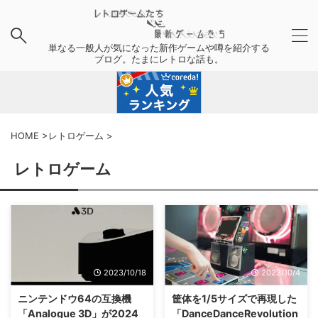
単なる一般人が気になった新作ゲームや噂を紹介する
ブログ。たまにレトロな話も。
HOME
>
レトロゲーム
>
レトロゲーム
2023/10/18
2023/10/4
ニンテンドウ64の互換機
筐体を1/5サイズで再現した
「Analogue 3D」が2024
「DanceDanceRevolution