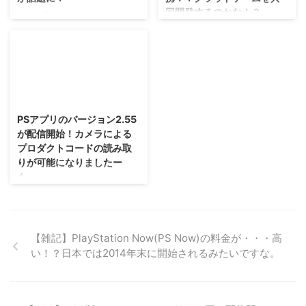
気になりますもの(笑) ということ
XV」公式サイト 「ファイナルフ
同開発するのかな！？
でTGS2014で明らかにされた最
ァンタジーXV」の予約開始は3月
この作品も、かなり続編を期待さ
新情報をご紹介。 →公式サイト
31日、発売日は9月30日か？ さ
れていましたな・・・今度こそ本
なんか、凄い面白い展開になりま
MGSV:TPP TGS2014最新情報
て、「ファイナルファンタジー
当に発表となるか！？ SIEさん
したな（；＾ω＾） 「マインクラ
発売日 とりあえず明らかにされ
XV」の発売日や最新情報などが
と、フロム・ソフトウェアさんが
フト」などのタイトルで、一緒に
た情報で気になるのは ...
明らかになるイベント
共同開発しているのではないかと
遊べるようにしようぜと手を差し
「Uncovered ...
噂されている「ブラッドボーン
伸べているのに、クロスプラット
2015/6/22
2」ですが、E3 2018にて発表さ
フォームなんてしたくない！とい
れるかもしれませんぜ( ´ ▽ ` )
って突き放していたソニーさん。
PSアプリのバージョン2.55
散々噂になっていた情報が本当な
PS5のスペックより次世代XBOX
が配信開始！カメラによる
のか、それが明らかになるのはも
の方が凄い！といっていたマイク
プロダクトコードの読み取
う少し・・・。 今度こそE3 2018
ロソフトさん。 とにかく、事あ
りが可能になりましたー
にて「ブラッドボーン2」が発表
るごとにライバル視している二社
ん。
されるかも？ 「デビルメイクラ
が、まさかまさかの手を組むこと
イ5」と同じくらい、去年辺りか
になったみたいですぜ！？ ソニ
皆さんはPSアプリというものを
ら活発に噂が飛び交っていた「ブ
ーとマイクロソフトがクラウドや
使っていますかね？ PSStoreでの
ラッドボーン2」。 E3 2017で ...
AIの分野で戦略提携 最近、ニン
買い物やフレンドとのメッセージ
テンドースイッチにXBOXのタイ
も、 いちいちPS4などを起動し
【雑記】PlayStation Now(PS Now)の料金が・・・高
トルが遊べるように ...
なくていい便利さがあるこのPS
い！？日本では2014年末に開始されるみたいですな。
アプリ。 今日から バージョン
2.55 が配信されたそうです(^^)
もっと便利になるっぽいですぜ？
→PlayStationBlog PSアプリ「バ