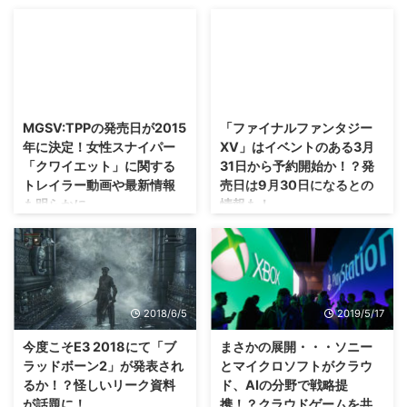
2018/2/15
2016/3/17
MGSV:TPPの発売日が2015
「ファイナルファンタジー
年に決定！女性スナイパー
XV」はイベントのある3月
「クワイエット」に関する
31日から予約開始か！？発
トレイラー動画や最新情報
売日は9月30日になるとの
も明らかに。
情報も！
こちらビッグタイトル「メタルギ
今日は「PS VR」の話題で盛り上
アソリッドV：ファントムペイン
がっていたと思いますが、そこに
(MGSV:TPP)」の情報が、
紛れて(？)こんな情報が出ていま
TGS2014で公開されました。 今
す。 それは「ファイナルファン
回のMGSVでは 「なぜBIGBOSS
タジーXV」の予約開始日が確定
2018/6/5
2019/5/17
が悪の道に堕ちたのか」 という
したこと！ 「ファイナルファン
部分につながるストーリーが描か
タジーXV」の予約開始・・・イ
今度こそE3 2018にて「ブ
まさかの展開・・・ソニー
れるそうで、 今まで全てのシリ
ベントが行われる2016年3月31
ラッドボーン2」が発表され
とマイクロソフトがクラウ
ーズをプレイしているファンはだ
日になるみたいですよ(｀・ω・´)
るか！？怪しいリーク資料
ド、AIの分野で戦略提
いぶ気になるでしょう。 オレも
→「ファイナルファンタジー
が話題に！
携！？クラウドゲームを共