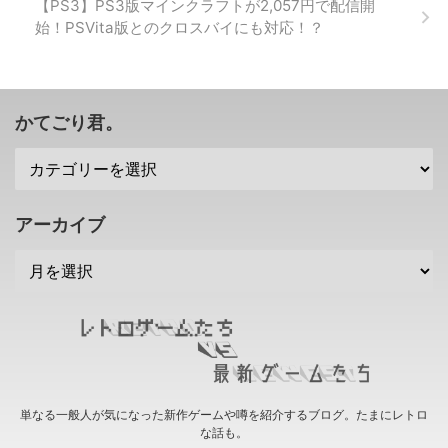
【PS3】PS3版マインクラフトが2,057円で配信開
ージョン2.55」で、カメラによる
始！PSVita版とのクロスバイにも対応！？
プロダクトコードの読み取りが可
能に 今回のPSアプリ「バージョ
ン2.55」で何ができるようになっ
たか・・・ それは カメラによる
プロダクトコードの読み取り が
かてごり君。
できるよ ...
アーカイブ
単なる一般人が気になった新作ゲームや噂を紹介するブログ。たまにレトロ
な話も。