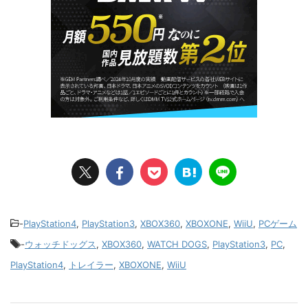
-
PlayStation4
,
PlayStation3
,
XBOX360
,
XBOXONE
,
WiiU
,
PCゲーム
-
ウォッチドッグス
,
XBOX360
,
WATCH DOGS
,
PlayStation3
,
PC
,
PlayStation4
,
トレイラー
,
XBOXONE
,
WiiU