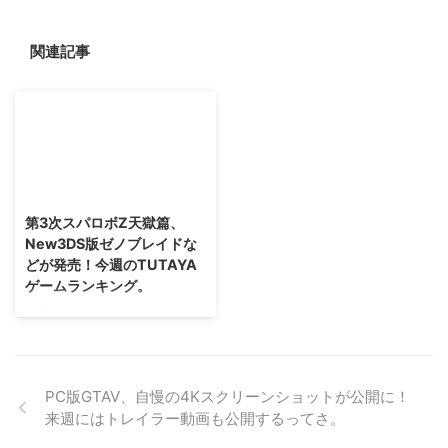
関連記事
2015/4/6
第3次スパロボZ天獄篇、
New3DS版ゼノブレイドな
どが発売！今週のTUTAYA
ゲームランキング。
今週のTSUTAYAゲームランキン
グをご紹介。 4月2日にはスーパ
ーロボット大戦Zシリーズ最終
章、 「第3次スーパーロボット大
戦Z天獄篇」 が発売されました
PC版GTAV、自慢の4Kスクリーンショットが公開に！
な。 あと、Newニンテンドー
来週にはトレイラー動画も公開するってさ。
3DS専用ソフト「ゼノブレイド」