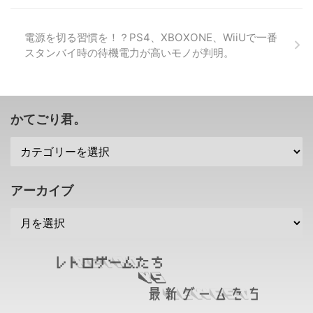
も発売されましたぜ！
→TSUTAYAゲームランキング
2015年3月30日(月)～2015年4月
電源を切る習慣を！？PS4、XBOXONE、WiiUで一番
5日(日)のTSUTAYAゲームランキ
スタンバイ時の待機電力が高いモノが判明。
ング 1位：第3次スーパーロボッ
ト大戦Ｚ 天獄篇（PS3） 2位：第
3次スーパーロボット大戦Ｚ 天獄
篇（PSVITA） 3位：ワンピース
海賊無双3（PS3） ...
かてごり君。
アーカイブ