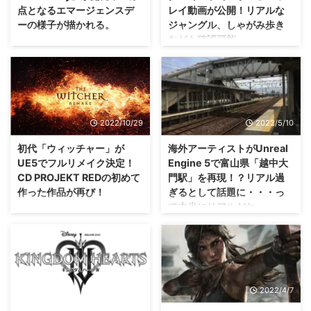
点となるエマージェンスデ
レイ動画が公開！リアルな
ーの様子が描かれる。
ジャングル、しゃがみ歩き
なども確認可能。
前作から5年ぶり・・・Xboxユー
ザーはワクワクですかね！？ ギ
思っていたよりも、「5」という
アーズシリーズ最新作、 「Gears
よりちゃんと「3」と分かる形に
of War: E-Day」 が開発中である
なっていますね(・∀・) 「メタル
ことが発表されましたね😊 初代
ギアソリッド3」をUnreal
「Gears of War」から14年
Engine 5でリメイクした 「メタ
2022/10/29
2022/5/10
前・・・敵となるローカストが人
ルギアソリッド デルタ スネーク
類を奇襲した エマージェンスデ
イーター」 のプレイ動画が公開
初代「ウィッチャー」が
海外アーティストがUnreal
ー の様子が、主人公マーカス・
されましたな！ 高精細なグラフ
UE5でフルリメイク決定！
Engine 5で富山県「越中大
フェニックスの視点で描かれると
ィックはもちろんのこと、ちょっ
CD PROJEKT REDの初めて
門駅」を再現！？リアル過
のこと。 いつも通り激しいバト
とした変更点なども確認できる動
作った作品が再び！
ぎるとして話題に・・・っ
ルを楽しめそうですが、ただ、時
画になっていますぜ？ 「メタル
て本当にリアルだね。
代設定的にちょっと戦い方が変わ
ギアソリッド デルタ スネークイ
この流れで、こっちの3部作も復
る・・・かも？！ ギアーズ最新
ーター」のプレイ動画が公開。
活するなんてことがあったりして
実際に行ってきたんだ！と言われ
作「Gears of War: E-Da ...
Unreal Engine 5で生まれ変わっ
（；^ω^） 最近「サイバーパンク
ても信じちゃうレベルになってい
たジャングルが確認できる 「メ
2077」が好調のCD PROJEKT
ますな(笑) 海外アーティストの
タルギアソリッド デルタ スネ ...
REDさんですけれども。 そのCD
Lorenzo Dragoさんという方が、
PROJEKT REDさんが初めて制作
富山県にある 越中大門駅 を
2022/4/11
2022/4/7
した作品である 初代「ウィッチ
Unreal Engine 5で再現したとい
ャー」 がフルリメイクされるこ
うことで話題になっています。