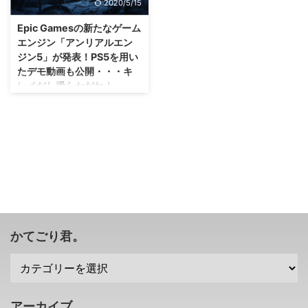
2020/5/15
超高速SSDは、ライバルも認める
の アンリアルエンジン5（Unreal
ようなスペックになるみたいです
Engine 5） を使用して開発され
Epic Gamesの新たなゲーム
ぜ！？ Epic GamesはPS5を念頭
た短編探索アドベンチャーゲーム
エンジン「アンリアルエン
にアンリアルエンジンを書き換え
「The Market of Light」 が
ジン5」が発表！PS5を用い
たとか 先月、アンリアルエンジ
Steamで無料配信されているそう
たデモ動画も公開・・・キ
ン5を発表したEpic Gamesさん。
ですぜ( ･`ω･´) そもそもアンリア
レイだし滑らかだね！
その際、PS5を用いたデモ動画を
ルエンジン5（Unreal Engine 5）
公開していましたが、 なんで
とは？ さて、結構前に早期アク
いやはや・・・これでどんなゲー
PS5なんだ？ て思った人もいる
セスが開始となり、今年か来年の
ムが生み出されるのか楽しみです
でしょう。
初めくらいに正式リリースされる
な(・∀・) Epic Gamesさんが新た
https://youtu.be/qC5Kta ...
のではないかと ...
なゲームエンジン アンリアルエ
ンジン5 を初公開しましたな！ 一
つ一つのパーツはもとより、光の
雰囲気がめっちゃキレイです
な・・・。 「アンリアルエンジ
ン5」が発表・・・PS5実機のデ
モ動画も公開 アンリアルエンジ
かてごり君。
ンシリーズの最新版となる「アン
リアルエンジン5」。 すげぇすげ
ぇと言葉でいってもイメージがわ
かないと思いますので、早速デモ
動画を見てみましょう！
アーカイブ