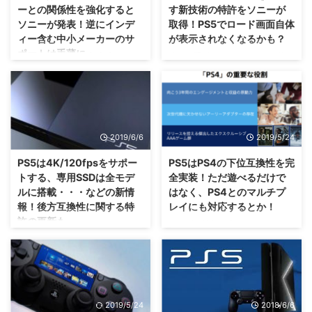
ーとの関係性を強化すると
す新技術の特許をソニーが
ソニーが発表！逆にインデ
取得！PS5でロード画面自体
ィー含む中小メーカーのサ
が表示されなくなるかも？
ポートは手薄に・・・。
猿がお手玉していたような時代を
知っている人にとっては、信じら
まあ、ドカンと売れるAAAタイト
れない時代になってきましたな
ルが全てある丸ようなハードとい
(笑) 超高速SSDで読み込み速度が
うイメージがついても、それはそ
爆速になると言われているソニー
れで強いですもんね。 ソニーさ
さんのPS5にあたる次世代ゲーム
んが、PS5にあたる次世代PSの
2019/6/6
2019/5/24
機ですが。 今回、ロード時間を
事業戦略をちらっと語ったみたい
減らす新技術の特許を取得したと
ですな( ﾟДﾟ) とにかく、ビッグタ
PS5は4K/120fpsをサポー
PS5はPS4の下位互換性を完
いうことで話題になっています
イトルを遊びたいと思っている人
トする、専用SSDは全モデ
全実装！ただ遊べるだけで
ぜ？ ロード画面を過去のものに
にはいいゲーム機になるかも？
ルに搭載・・・などの新情
はなく、PS4とのマルチプ
するといっていたソニー 最近、
コンソール機は「ニッチ市場」に
報！後方互換性に関する特
レイにも対応するとか！
ソニーさんからも正式にPS5にあ
なる ソニーさんの経営方針説明
許の更新も。
たる次世代機の情報が出てきてい
会が行われたそうで、毎度おなじ
少しずつ情報が出てきている、
ますが。 PS5の今の所の大きな
みWSJの望月さんが 次世代PSの
PS5にあたるソニーさんの次世代
まだ現状では、PS4 Pro2的な立
ウリとして、「読み込み時間の速
戦略はこんな感じ というものを
ゲーム機ですけれども。 経営方
ち位置に思えますが・・・それで
さ」が挙げられていましたよね( ´
記載していました。
針説明会にて、PS5の方向性と、
も欲しいんだよなぁ(・∀・) PS5
▽ ` ) 何度 ...
https://twitter.com/mochi_w ...
PS4の下位互換性が実装される話
に関する新情報が、SIE社長兼
が出ていましたな(・∀・) この下
CEOであるジム・ライアンさんの
2019/5/24
2018/6/6
位互換性ですけれども、ただ遊べ
口からポロっと出てきたようで