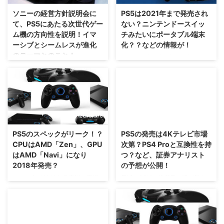
るだけではないみたいですぜ？
す。 フレームレートが120fpsっ
ソニーの経営方針説明会に
PS5は2021年まで発売され
PS5はPS4の下位互換性を完全実
て、どれだけ滑らかになるんだろ
て、PS5にあたる次世代ゲー
ない？ニンテンドースイッ
装、PS5-PS4間のマルチプレイ
う！？ PS5は4K/120fpsをサポー
ム機の方向性を説明！イマ
チみたいにポータブル端末
にも対応 さて、散々「スパイダ
ト、専用SSDは全モデルに搭載す
ーシブとシームレスが進化
化？？などの情報が！
ーマン」を動作させて、読込速度
るとか 今回、海外インタビュー
のテーマとのこと！
すげぇだろ！っていうのを紹介し
にてジム・ライアンさんがPS5に
なんか本体が凄い熱くて持てなさ
ていた通り。 PS5ではPS4の下
ついて語ったことは2点。 1つ
そうだなぁ(笑) 散々噂されている
とにかく読み込みに関しての改善
位互換性が実装されます。 今ま
は、 4K/120fpsをサポートする
PS5の存在ですが、新たにSIEの
がウリになりそうですね！ 少し
での情報では、「スパイダーマ
ということ！ 8K解像度に対応す
社長に就任した小寺剛さんが
ずつ情報が出てきているソニーさ
ン」のファス ...
るという話はす ...
PS5・・・というより、次世代機
んのPS5にあたる次世代ゲーム機
について言及したみたいですね。
ですけれども。 そのPS5の方向
2018/4/6
2017/7/10
まあ、この話が本当だったら、も
性について、経営方針説明会で発
うしばらくPS4を楽しめるね( ´ー
表されたみたいですぜ(・∀・) ま
PS5のスペックがリーク！？
PS5の発売は4Kテレビ市場
｀) PS5は2021年まで発売されな
ずは、PS4 Proと比べ物にならな
CPUはAMD「Zen」、GPU
次第？PS4 Proと互換性を持
い？ さて、ここ数年ずーっと噂
い読み込みスピードお披露 今回
はAMD「Navi」になり
つ？など、証券アナリスト
されているPS5ですけれども、小
の経営方針説明会にて、PS4の世
2018年発売？
の予想が公開！
寺剛社長が、イギリス人記者にイ
界累計販売台数が9680万台以上
ンタビューを受けたそうで。
になったことが報告されました。
ここに来て2018年発売説が再燃
最近、PSVita後継機の噂が熱を
PS5に対して、このようなことを
もうちょっとで1億台という大台
しているみたいですな・・・とり
持っていますが・・・PS5の噂も
いっていたみたいですね。 早く
に乗るわけなのですが、それでも
あえず、PS4も遊べるようにして
まだまだ上がっているみたいです
とも、2021年まで発売されるこ
やっぱり売上は落ちているのが現
くれ(笑) 最近、開発キッドが出回
ね(笑) てことで、海外の証券アナ
とは ...
実。 ということで次なる機種、
っているぞー！って言われていた
リストがPS5についての予想を語