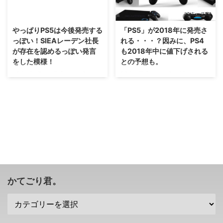
PS5と呼 ...
PS5ですけれども。 今度はスペ
っていましたのでご紹介。 ま
2017/6/25
2018/4/20
ック情報がリークしたみたいです
あ、2019～2020年あたりには
( ﾟдﾟ ) 本当かどうかはいつも通り
PS5も有り得そうだなー(ﾟДﾟ)
やっぱりPS5は今後発売する
「PS5」が2018年に発売さ
不明ですが・・・気になるのでご
→GamingBolt様 PS5の発売は4K
っぽい！SIEAレーデン社長
れる・・・？因みに、PS4
紹介。 PS5のスペックがリー
テレビ市場次第・・・2019年後
が存在を認めるっぽい発言
も2018年中に値下げされる
ク・・・CPUもGPUもAMDの次
半に発売されるのではないかと予
をした模様！
との予想も。
世代版を使用
想 数週間前、SIEAのレーデン社
https://youtu.be/4bnToEQUVIs
長がインタビューにて、PS5は発
XBOXONE Xを発表したMSさ
PS4が発売されて3～4年
いろんな噂が広まっているPS5で
売されるのか？という問いかけに
ん、ニンテンドースイッチが好調
目・・・でも途中でPS4 Proも発
すけれども、ここに来て、スペッ
対し、 「おそらく、いつかは」
な任天堂さんに対応する感じにな
売されていますし、どうなるかな
クについての噂が流れて ...
とコメントしたこ ...
るのかな？ 最近、地味に噂が流
（；^ω^）？ さて、定期的に噂さ
れているPS5の存在・・・SIEAの
れる「PS5」の存在。 アナリス
レーデン社長が存在を認めるっぽ
トの口から再び、PS5は2018年
い発言をしたことが話題になって
に発売される！と語られたみたい
います！ でも、発売するとして
ですぜ？？ 「PS5」が2018年に
もどこを目標にするんだろうね
発売される可能性が・・・？ 毎
（；^ω^） SIEAのレーデン社
度お馴染みとなったWSJの望月
長、PS5については「おそらく、
さんが、こんなツイートを。
かてごり君。
いつかは」 SIEAのレーデン社長
https://twitter.com/mochi_wsj/st
ですが、PS4 Proが発売された際
atus/857964514167226369?
に流れていた、 定期的にアップ
ref_src=twsrc%5Etfw&ref_ur ...
グレード機種を発売する という