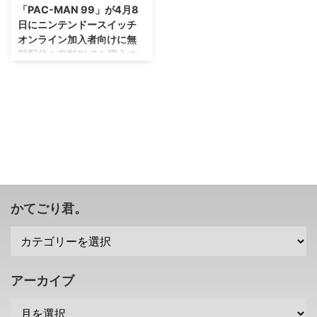
「PAC-MAN 99」が4月8
日にニンテンドースイッチ
オンライン加入者向けに無
料配信！有料DLCを購入す
れば更に多くのコンテンツ
も楽しめるよん！
やろうと思えば無限に作れそうで
すな、このシリーズ(笑) 以前よ
り、ニンテンドースイッチ向けに
「テトリス99」や「SUPER
MARIO BROS. 35」といったバト
ルロイヤルゲームが配信されてい
ましたが。 今回新たにパックマ
ンを題材にした 「PAC-MAN
かてごり君。
99」 が、ニンテンドースイッチ
オンライン加入者向けに配信され
ることが発表されましたぜ！ 配
信日は2021年4月8日・・・本当
にいきなりだね（；^ω^） パック
アーカイブ
マンでバトロワできる「PAC-
MAN 99」が配信決定 昼ぐらいに
突如発表されましたが、パ ...