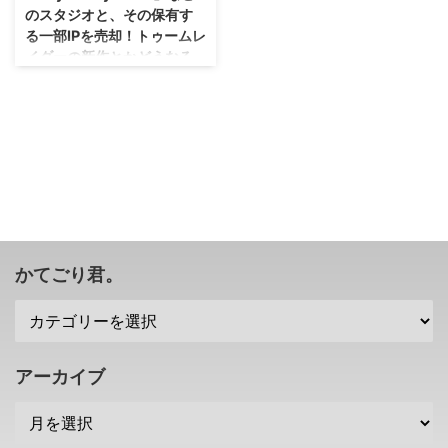
のスタジオと、その保有す
る一部IPを売却！トゥームレ
イダーの新作とかどうなる
かな？
ふーむ・・・色々とうまくいって
いないのかな(；´∀｀) スクエニさ
んが Eidos Montréalさん Crystal
Dynamicさん Square Enix
Montréalさん などのスタジオ
と、それらのスタジオが保有する
一部IPを Embracer Groupさん に
売却することを発表しましたぜ？
トゥームレイダーの新作などがど
かてごり君。
うなるのかも気になるところです
ね。 スクエニがゲーム開発スタ
ジオや一部IPを売却 早速です
が、スクエニさんが「Eidos
Montréal」と「Square Enix ...
アーカイブ