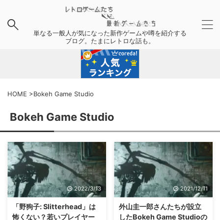
単なる一般人が気になった新作ゲームや噂を紹介する
ブログ。たまにレトロな話も。
HOME
>
Bokeh Game Studio
Bokeh Game Studio
2022/3/13
2021/12/11
「野狗子: Slitterhead」は
外山圭一郎さんたちが設立
怖くない？若いプレイヤー
したBokeh Game Studioの