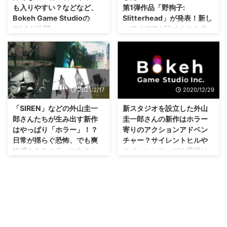
も入りやすい？などなど、
第1弾作品「野狗子:
Bokeh Game Studioの
Slitterhead」が発表！新し
Q&Aが公開。
いアイデアが込められた作
品とのこと！
格闘ゲーム然り、昔は人気だった
ジャンルから若い人が離れている
見た感じグロそうですが、「新し
っていうのは、ホラーゲームにも
いアイデアが込められた作品」に
当てはまるのかな？ Bokeh
なるみたいですから、そこがどう
Game Studioさんの第1弾タイト
なるのか気になるところですね( ･
2021/2/17
2020/12/29
ルとして発表された 「野狗子:
`ω･´) 去年末あたりに、SIRENや
Slitterhead」 ですけれども、国
GRAVITY DAZEなどを手掛けた
「SIREN」などの外山圭一
新スタジオを設立した外山
内外の質問に対する回答がされた
外山圭一郎さんたちが、 Bokeh
郎さんたちが生み出す新作
圭一郎さんの新作はホラー
みたいですね(・∀・) 怖くないホ
Game Studio という新たなスタ
はやっぱり「ホラー」！？
寄りのアクションアドベン
ラーゲーム・・・どんな感じにな
ジオを設立したことが話題になり
日常が揺らぐ恐怖、でも爽
チャー？サイレントヒルや
るんだろ？ 若いプレイヤーにも
ましたが。 そのBokeh Game
快感もあるホラーになると
サイレンシリーズを手掛け
面白さを感じてもらえるように設
Studioさんの第1弾作品が今回発
か？
たベテランが勢揃い！
計
表されましたね(・∀・) ホラー作
https://youtu.be/UvBf_qpwHOg
品になるということは前々から語
「爽快感があるホラー」ってなか
個人的にどちらも好きな作品を手
さて、今回もプロデューサーであ
られていましたが、そのタイトル
なかに難しい気がしますが、どう
掛けている方・・・新作も期待し
る佐藤一信さん、クリエイティ ...
が 「野狗子: Slitterhe ...
いったタイトルになるのかな？
たいなぁ(・∀・) 最近、SIEさんを
「サイレントヒル」や「SIREN」
退社して新スタジオを設立した
などを生み出した外山圭一郎さ
外山圭一郎さん の新作が早くも
ん。 その外山圭一郎さんが去
動いているみたいですね！ その