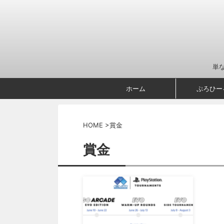
単
ホーム
ぷろひー
HOME
>
賞金
賞金