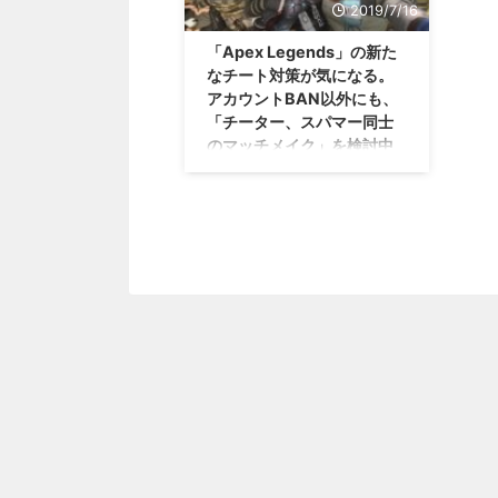
2019/7/16
「Apex Legends」の新た
なチート対策が気になる。
アカウントBAN以外にも、
「チーター、スパマー同士
のマッチメイク」を検討中
とか！？
オンライン対戦で迷惑行為を理由
は、やっぱり「優越感」を得たい
からなのかな？ じゃあ、そんな
特別な事ができる人たちが集まっ
たらどうなるのかは、ちょっと見
てみたい気がする（；＾ω＾） オ
ンライン対戦にて、チートを使用
したり、スパム行為をすると、そ
のプラットフォームごとBANする
ぜ！ってチート対策をしていた
「Apex Legends」ですけれど
も。 今回、新たなチート対策が
公開されて、そこで気になること
が書かれていたので、それをご紹