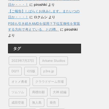
日か・・・！
に
piroshiki
より
【ご報告】しばらくお休みします。またいつの
日か・・・！
に
ロクムシ
より
PS6も引き続きAMDを採用？下位互換性を実装
する方向で考えている、との噂。
に
piroshiki
より
タグ
2023年7月27日
Arkane Studios
DQ11
iOS版
p3re.jp
オトメ勇者
クラウドゲーム市場
ツムツム
商標出願
大神 続編
成田空港
無人島
発売