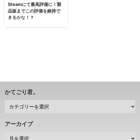
Steamにて最高評価に！製
品版までこの評価を維持で
きるかな！？
いやー、めっちゃやってみたいけ
れども、PC向けのVRはまだ持っ
ていないんだよなぁ(；´Д｀) 以
前、ライトセイバーを操って向か
ってくるノーツをぶった切ってい
くVR音ゲー 「Beat Saber」 を紹
介しましたが、そのアーリーアク
セス版がSteamで配信されていま
す。 早速、「Beat Saber」の評
価がされているみたいです
が・・・なんか凄いことになって
かてごり君。
いますぜ！？ その前に、「Beat
Saber」ってどんなゲーム？ この
サイトでも紹介しましたが。 チ
ェコのインディーズゲームスタジ
オ「Hyperbol ...
アーカイブ