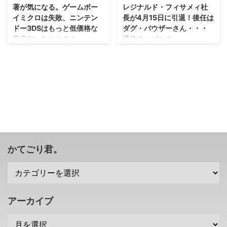
著が気になる。ゲームボー
レジナルド・フィサメィ社
イミクロは失敗、ニンテン
長が4月15日に引退！後任は
ドー3DSはもっと低価格な
ダグ・バウザーさん・・・
予定だったとか？！
通称クッパ！？
日本と海外の考え方の違いが楽し
wikiをみると、退職後の夢は「ビ
める本かもしれませんね・・・お
ーチにスキューバダイビングの店
そらく英語で読めないでしょうけ
を開く」ということでしたが、そ
れども（；^ω^） 米任天堂の前社
れを実現するのかな？（笑） 米
長であるレジーコングことレジナ
任天堂の通称レジー、またはレジ
ルド・フィサメィさんですけれど
ーコングと言われていたレジナル
も、 Disrupting the Game という
ド・フィサメィ社長が2019年4月
新著を発売したみたいですね。
15日に引退することを発表しまし
その中では、日本の任天堂さんと
た(・∀・) 次なる米任天堂の社長
のやり取りに関しても書かれてい
は、クッパになるとか！？ 米任
かてごり君。
るみたいですが・・・結構な暴露
天堂のレジナルド・フィサメィ社
話がまとめられているみたいです
長が2019年4月15日に引退 さ
よ！？ ゲームボーイミクロは失
て、レジー社長というと、いかに
敗ハードだった？ さて、皆さん
も社長！っていう堅苦しい感じは
は ゲームボーイミクロ というハ
なく。 岩田前社長同様、社長だ
アーカイブ
ードを覚えていますかね？ 今は
けれどもどこか陽気で、人間味が
な ...
あり、親しみ ...