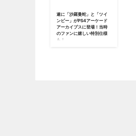
2015/11/5
遂に「沙羅曼蛇」と「ツイ
ンビー」がPS4アーケード
アーカイブスに登場！当時
のファンに嬉しい特別仕様
も！
最近、動きが活発になってきてい
るPS4アーケードアーカイブスで
すけれども、新たに2タイトル、
「沙羅曼蛇」と「ツインビー」
の配信が決定しました！ 因みに
「沙羅曼蛇」はPS4アーケードア
ーカイブスのリクエスト掲示板か
ら反映されたタイトル・・・気に
なるタイトルがあったらどんどん
書いたほうがいいかもね(笑)
→PS4アーケードアーカイブスリ
クエスト掲示板 「沙羅曼蛇」の
特別仕様として、当時の雰囲気を
味わえる設定や「ライフフォー
ス」の収録が 最近、色々とお騒