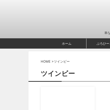
単
ホーム
ぷろひー
HOME
>
ツインビー
ツインビー