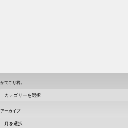
かてごり君。
アーカイブ