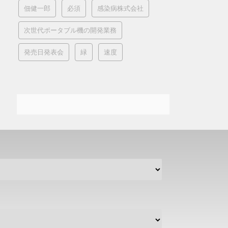
佃健一郎
必須
感染病株式会社
次世代ポータブル機の開発業務
発売日発表会
緑
速度