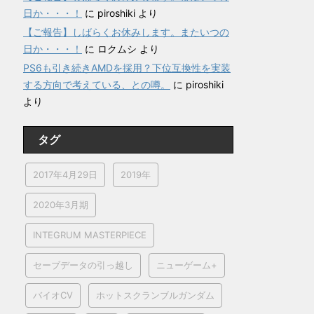
日か・・・！
に
piroshiki
より
【ご報告】しばらくお休みします。またいつの
日か・・・！
に
ロクムシ
より
PS6も引き続きAMDを採用？下位互換性を実装
する方向で考えている、との噂。
に
piroshiki
より
タグ
2017年4月29日
2019年
2020年3月期
INTEGRUM MASTERPIECE
セーブデータの引っ越し
ニューゲーム+
バイオCV
ホットスクランブルガンダム