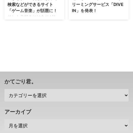
検索などができるサイト
リーミングサービス「DIVE
「ゲーム音楽」が話題に！
IN」を発表！
サントラ好きにはありがた
最近話題のクラウドゲーム。 ス
いかも？
トリーミング配信によって自宅の
ゲーム機やスマホ、 テレビでも
これ・・・ただ眺めているだけで
ゲームができるようになるこの機
もワクワクしますな(笑) 最近、ゲ
能が徐々に拡大してきています
ーム音楽もストリーミングサービ
ね。 そんな中、スクエニさんが
スで配信されていたりしますが、
スマホ・タブレット端末向けに
どのサービスになんのゲーム音楽
こんなサービスを2014年10月9
があるんだろう？っていうのがわ
日から展開するそうですぜ？
かりにくいですよね？ それを解
3DSドラクエXが不安定らしいけ
決してくれるまとめサイト・・・
れども・・・大丈夫かね(笑) スト
その名も ゲーム音楽 が話題にな
かてごり君。
リーミングサービス「DIVE IN」
っているみたいですぜ！ ゲーム
(ダイブイン) スクエニさんが提供
音楽に絞って検索などができるサ
するストリーミングサービス
イト「ゲーム音楽」 AppleMusic
「DIVE IN」とは、 Wi-Fiにつな
やSpotifyなどなど、様々な音楽
がっているスマホや・タブレット
ストリーミングサービスが展開さ
アーカイブ
端末が ...
れていますが。 サービスに加入
してみないと、どこに何の音楽が
配信され ...