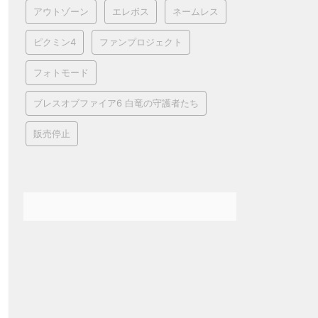
アウトゾーン
エレボス
ネームレス
ピクミン4
ファンプロジェクト
フォトモード
ブレスオブファイア6 白竜の守護者たち
販売停止