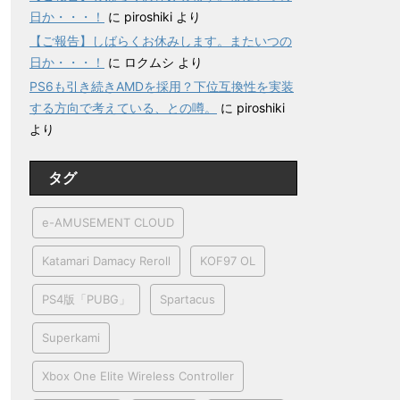
日か・・・！
に
piroshiki
より
【ご報告】しばらくお休みします。またいつの
日か・・・！
に
ロクムシ
より
PS6も引き続きAMDを採用？下位互換性を実装
する方向で考えている、との噂。
に
piroshiki
より
タグ
e-AMUSEMENT CLOUD
Katamari Damacy Reroll
KOF97 OL
PS4版「PUBG」
Spartacus
Superkami
Xbox One Elite Wireless Controller