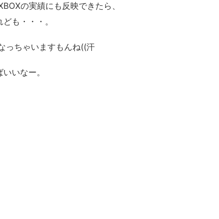
やXBOXの実績にも反映できたら、
れども・・・。
なっちゃいますもんね((汗
ばいいなー。