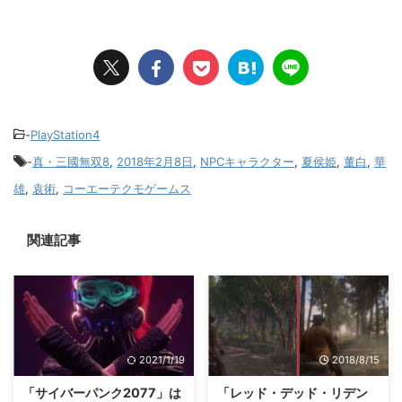
-
PlayStation4
-
真・三國無双8
,
2018年2月8日
,
NPCキャラクター
,
夏侯姫
,
董白
,
華
雄
,
袁術
,
コーエーテクモゲームス
関連記事
2021/1/19
2018/8/15
「サイバーパンク2077」は
「レッド・デッド・リデン