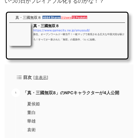
いつの日かプレイアブル化するのかな！？
真・三國無双８
4684 Shares
3 Users
12 Pockets
真・三國無双８
https://www.gamecity.ne.jp/smusou8/
新生。オープンワールド一騎当千！一枚マップで表現される広大な中国大陸を駆け
ろ！すべてが一新された「無双」の最新作、ついに始動。
目次
[
非表示
]
「真・三國無双8」のNPCキャラクターが4人公開
夏侯姫
董白
華雄
袁術