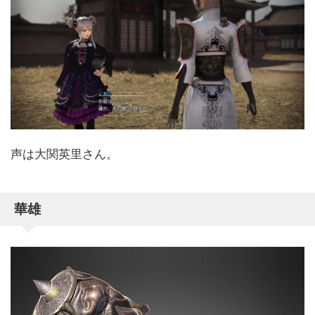
声は大関英里さん。
華雄