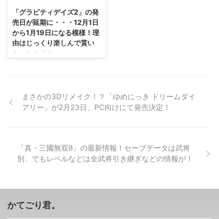
ないとかね。 そんな人がいるの
集大成っていう感じがするトレー
結構なバ ...
「グラビティデイズ2」の発
かわかりませんが・・・とりあえ
ラー動画になっていますよ？
売日が延期に・・・12月1日
ず朗報です(ﾟ∀ﾟ) マインクラフト
「デビルメイクライ5」のファイ
から1月19日になる模様！理
にストーリーモードが登場 は
ナルトレーラーが公開・・・バー
由はじっくり楽しんで貰い
い、タイトル通りでございまし
ジルやエヴァの姿も 早速です
たいため？！
て、 マインクラフトのストーリ
が、「デビルメイクライ5」のフ
ーモードが制作決定したそうで
ァイナルトレーラーがこちら。
うむ・・・理由が潔いな(笑) 「グ
す。 →公式サイト このストーリ
日本語 https://youtu.be/-
ラビティデイズ2」の発売日が
ーモードの制作にはウォーキン
KW72_qE-0E 英語
2017年1月19日 に延期となるそ
グ・デッドなどを制 ...
https://youtu.be/Tg88HzXK ...
うです(；´Д｀) キトゥンの物語
まさかの3Dリメイク！？「ゆめにっき ドリームダイ
完結編となる「グラビティデイズ
アリー」が2月23日、PC向けにて発売決定！
2」・・・ゆっくり楽しみまし
ょ。 →「グラビティデイズ2」公
式サイト 「グラビティデイズ2」
の発売日が1月19日に・・・っ
「真・三國無双8」の最新情報！セーブデータは武将
て、1月はゆっくり遊べるっ
別、でもレベルなどは全武将引き継ぎなどの情報が！
け？？ てことで、「グラビティ
デイズ2」の発売日が12月1日か
ら来年の1月19日に延期します。
理由としては、 ユーザーの皆さ
んにはじっくりと時間をかけてプ
かてごり君。
レイしていただきたい というこ