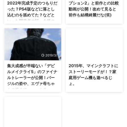
2022年完成予定のつもりだ
プション2」と前作との比較
った？PS4版などに落とし
動画が公開！改めて見ると
込むのを舐めてた？などと
前作も結構綺麗だな(笑)
いった開発者の話。今後の
れ、「レッド・デッド・リボルバ
ロードマップも発表された
ー」も忘れないでくれ(笑) 先週、
ね！
プレイ動画も公開された「レッ
ド・デッド・リデンプション2」
本当、ストーリーは相当面白いん
ですけれども、前作「レッド・デ
ですけれどもね・・・勿体ないと
ッド・リデンプション」との比較
いうかなんというか（；^ω^）
2019/3/1
2014/12/19
動画が公開されました。 前作も
色々あって騒がれている「サイバ
結構頑張っていたんだなーってい
ーパンク2077」ですけれども、
集大成感が半端ない「デビ
2015年、マインクラフトに
うのもわかりますな(・∀・) 「レ
開発者さんたちの話が公開されて
ルメイクライ5」のファイナ
ストーリーモードが！？家
ッド・デッド・リデンプション
いるみたいですね。 ちなみに、
ルトレーラーが公開！バー
庭用ゲーム機も遊べるじ
2」と前作との比較動画 さて、
今後の動き方に関する ロードマ
ジルの姿や、エヴァ母ちゃ
ょ。
IGNさんが公開した「レッド・デ
ップ も発表されましたな！ 「サ
んの姿まで・・・！？
ッド・リデンプション2」と前作
PSVitaやPS3などなど、 様々な
イバーパンク2077」は2016年前
「レッド・デッド・リデンプショ
ゲーム機でも遊べるようになった
デビルメイクライファンの皆さ
で開発できず、2022年発売予定
ン」の比較動画がこちら。
マインクラフトですけれども。
ん・・・もう1週間すればプレイ
だった？ 発売された今になって
https://youtu.be/3cACJXIMl2g
マインクラフトのように、 ゴー
することができますぜ(・∀・) 3
は、何を言っても言い訳に感じる
...
ルがないゲームは苦手だという人
月8日発売予定の「デビルメイク
のかもしれませんが(笑) とりあえ
もいるでしょう(笑) 自由度が高す
ライ5」の、ファイナルトレーラ
ず、PC版もPS4などの家庭用版
2016/10/6
ぎて逆に何をしていいのか分から
ーが公開されました！ シリーズ
も「サイバーパンク2077」には