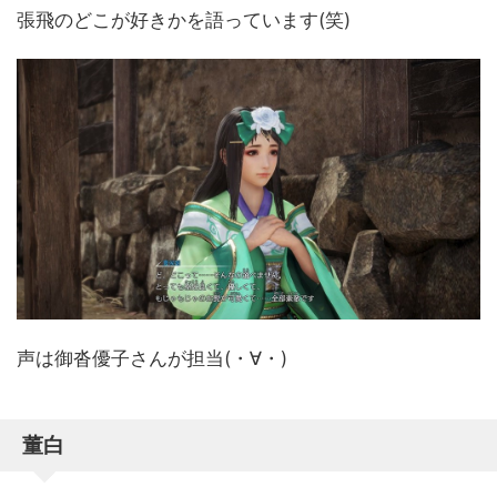
張飛のどこが好きかを語っています(笑)
声は御沓優子さんが担当(・∀・)
董白