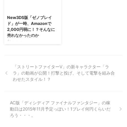
タジーエクスプローラーズ」です
にもある通り、プレイヤー自身が
2015/4/12
が。 以前の記事でモンハンっぽ
ジレンマに陥りながら真相に迫っ
くなるんじゃない！？と予想した
ていくというゲームになっていま
New3DS版「ゼノブレイ
ら、 やはりスクエニさんもちょ
す。 PV動画ではその雰囲気が分
ド」が一時、Amazonで
っと自覚していたみたいです(汗)
かる感じになっていますよ(｀・
2,000円弱に！？そんなに
でもスクエニさん曰く、モンハン
ω・´) →「ZERO ESCAPE 刻のジ
売れなかったのか
っぽく見えるというだけで、 ゲ
レンマ」公式サイト たった一匹
な・・・。
ーム内容的にはFF11やFF14をラ
のカタツムリが、世界を滅ぼすこ
イトにした感じみたいですよ。
ともある・・・ ということで、
New3DS専用ソフトとして発売
まだまだどんな操作方法なのかイ
「ZERO ESCAPE 刻のジレンマ」
されたゼノブレイドですけれど
メージできませんが、 情報を見
のPV動画が公開されました。
も、 なかなか売れずに困ってい
た限りでは普通に ...
「ZERO ESCAPE ...
るみたいですよね。 Wiiの大作が
「ストリートファイターV」の新キャラクター「ラ
携帯機で遊べるというのは 初代
ラ」の動画が公開！打撃と投げ、そして電撃を組み合
ゲームボーイなどがを知っている
わせたスタイル！？
オレにとっては凄い気がしますが
(；´∀｀) そんなNew3DS版ゼノ
ブレイド・・・ タイミングによ
ってはかなり安く買えるかもしれ
AC版「ディシディア ファイナルファンタジー」の稼
ませんぜ！？ →公式サイト
動日は2015年11月予定っぽい！1プレイ何円くらいだ
New3DS版「ゼノブレイド」の
ろう・・・。
価格が一時、Amazonで2,000円
弱に 以前、シータショップとい