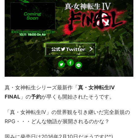
真・女神転生シリーズ最新作「
真・女神転生IV
FINAL
」の
予約
が早くも開始されたそうです。
「真・女神転生IV」の世界観を引き継いだ完全新規の
RPG・・・どんな物語が展開されるのかな？
因みに発売日は2016年2月10日だそうです(^^)