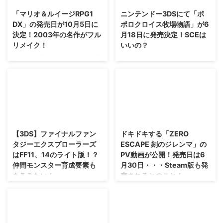
「マリオ＆ルイージRPG1
ニンテンドー3DSにて「ポ
DX」の発売日が10月5日に
ポロクロイス牧場物語」が6
決定！2003年の名作がフル
月18日に発売決定！SCEは
リメイク！
いいの？
2003年に発売されたGBAの名作
ニンテンドー3DSに「ポポロクロ
「マリオ＆ルイージRPG」のフル
イス物語」と「牧場物語」が合体
リメイク版 「マリオ＆ルイージ
した ポポロクロイス牧場物語 と
RPG1 DX」 がニンテンドー3DS
いうものが発売されるそうです。
に発売されますが・・・その発売
開発はマーベラスみたいですが、
日が2017年10月5日に決定しまし
ポポロクロイスってSCEの商標じ
2014/6/18
2016/3/18
た！ 公式サイトもオープン、予
ゃなかったっけ？ まあ、ポポロ
約も開始されていますよん(・
クロイス"物語"ではないからいい
【3DS】ファイナルファン
ドキドキする「ZERO
∀・) →「マリオ＆ルイージRPG1
のかな(；´∀｀) →公式サイト ニ
タジーエクスプローラーズ
ESCAPE 刻のジレンマ」の
DX」公式サイト 「マリオ＆ルイ
ンテンドー3DSにポポロクロイス
はFF11、14のライト版！？
PV動画が公開！発売日は6
ージRPG1 DX」の発売日が10月5
牧場物語が6月18日発売 というこ
仲間モンスター育成要素も
月30日・・・Steam版も発
日に決定・・・クッパ軍団RPGが
とでポポロクロイス牧場物語が、
あるみたい！
売されるとのこと！
新たに収録
6月18日にニンテンドー3DSに発
https://www.youtube.com/watc
売されます。 今作でもピエトロ
http://www.jp.square-
極限脱出シリーズ完結編となる
h?v=M33uwpkglE8 「マリオ＆
王子やナルシア、白騎士やガミガ
enix.com/ffex/(音量注意) 先日ス
「ZERO ESCAPE 刻のジレンマ」
ル ...
ミ魔王などといった、 ポポロク
クエニさんが発表したアクション
のPV動画と最新情報が公開され
...
RPGなFF、 「ファイナルファン
ましたな。 今作はサブタイトル