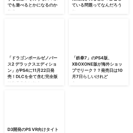
でも遊べるとかになるのか
ている問題ってなんだろう
な？
ね・・・。
コンソール市場だけでは厳しい時
E3が行われる6月が刻々と近づい
代がやってくるかもしれませんか
ていますが、このタイトルの続報
らね、今のうちに準備しておくの
も気になりますね。 スクエニさ
は大事かもね。 今年PS5の発売
んが開発している「キングダムハ
を控えているSIEさんですけれど
ーツ3」ですけれども、2018年以
2017/10/3
2015/7/1
も、更に収益を加速させるために
降に発売されるのではないかとい
ファーストパーティタイトルの
う情報が出ていましたが。 それ
「ドラゴンボールゼノバー
「鉄拳7」のPS4版、
PC向け展開 を強化することを発
に加えて、こんな話が出ているみ
ス2 デラックスエディショ
XBOXONE版が海外ショッ
表したみたいですぜ！？ プレイ
たいですぜ！？ →「キングダム
ン」がPS4に11月22日発
プでリーク？？発売日は10
ステーション専用タイトルの充実
ハーツ3」公式サイト 「キングダ
売！DLCを全て含む完全版
月7日らしいけれど
と展開を加速、更にPS5で新しい
ムハーツ3」はコンテンツを削除
になるみたいね！
も・・・。
体験を提供 累計販売台数1億
して2018年に発売されるとか 以
1,210万台を達成したPS4。 更
前、スクエニさんの財務報告書に
ニンテンドースイッチ版「ドラゴ
昨日、鉄拳プロジェクトが7月7
に、PSNの月間アクティブユーザ
て、「FF7リメイク」と「キング
ンボールゼノバース2」がかなり
日に重大発表を行うと言っていま
ーは1億1,300万、PSPlusは
ダムハーツ3」が2018年以降に発
売れているみたいですが、その勢
したけれども、 なんかベストタ
4,500万人の加入者を達成するな
売されるのではないかという話が
いのままこれが発売されるのか
イミングで海外ショップからこん
ど、ノ ...
海外で話題に ...
な？(笑) PS4向けに完全版となる
な情報がリークされたみたいで
2016/10/10
「ドラゴンボールゼノバース2 デ
す。 それは「鉄拳7」のPS4版と
ラックスエディション」が2017
XBOXONE版が発売されるという
D3開発のPS VR向けタイト
年11月22日発売されるそうで
もの！ これが重大発表だと拍子