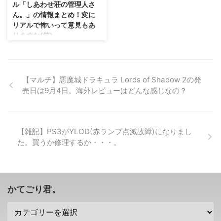
ル「しあわせ荘の管理人さ
す！ てか、シリーズ累計700万
抜けな感じもしますが、 まあサ
ん。」の情報まとめ！変に
本も売れていたんだ・・・すげぇ
ラッと見ておいてください(笑)
リアルで怖いって意見もあ
な(；・∀・) →「ドラゴンボール
→「鉄拳7」公式サイト 「鉄拳
りますな(笑)
ゼノバース2」公式サイト 「ドラ
7」のPS4版、XBOXONE版が海
ゴンボールゼノバース2 デラック
外ショップで10月7日発売？？ →
さっき「サマーレッスン」の情報
スエディション」はDLCを全て含
海外ショップ さて、この海外シ
をまとめてみたので、ついでにこ
む完全版
ョップでは既に、 PS4版、
ちらを(笑) D3さんが開発するPS
https://www.youtube.com/watc
XBOXONE版の家庭用「鉄拳7」
VR向けタイトル 「しあわせ荘の
【マルチ】悪魔城ドラキュラ Lords of Shadow 2の発
h? ...
の予約が開 ...
管理人さん。」 の情報をまとめ
売日は9月4日。海外レビューはどんな感じなの？
てみました(´∀｀) 発売は2017年
冬とまだまだですから、家庭教師
に就職したり、化け物退治したり
暇をつぶしましょう！ →「しあ
【雑記】PS3がYLOD(赤ランプ点滅故障)になりまし
わせ荘の管理人さん。」公式サイ
た。買うか修理するか・・・。
ト 「しあわせ荘の管理人さ
ん。」では、とあるマンションに
務める新任の管理人となって女の
子たちを持て成す！？ 「サマー
レッスン」では家庭教師の1人と
かてごり君。
なって女の子に勉強を教える立場
でしたが。 「し ...