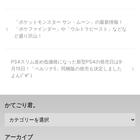
対応やレベル120まで解禁などの
みていました（；^ω^） さて今日
ルドが収録されたTGS2018トレ
要素が追加に まず「ファイナル
の気になったゲーム情報ですが、
ーラー動画のショートバージョン
ファンタジーXV」のアップデー
開発されて3ヶ月目・・・ストー
が公開 さて、E3 2018では、「パ
トが今日配信されています。 今
リーやゲームフローの固まった
イレーツ・オブ・カリビアン」や
「ポケットモンスター サン・ムーン」の最新情報！
回のアッ ...
「シェンムー3」が現在実機テス
「アナと雪の女王」などの作品が
「ポケファインダー」や「ウルトラビースト」などな
トを行っているそうで。 その実
登場して ...
ど盛り沢山！
機テスト中に撮影されたスクリー
ンショットが公開されました！
うーん、綺麗なんだけれどもまだ
違和感ありますな。 →「シェン
PS4スリム改め低価格になった新型PS4の発売日は9
ムー3」公式サイト 「シェンムー
月15日！「ペルソナ5」同梱版の発売も決定しました
3」のバトルシーンなども分かる
よん(ﾟ∀ﾟ)
スクリーンショットが公開 とい
うことで、「シェンムー3」の実
機テスト中に撮影されたスクリー
ンショットが公開されました ...
かてごり君。
アーカイブ