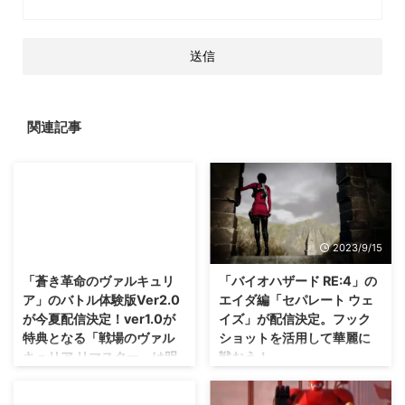
関連記事
2016/2/9
2023/9/15
「蒼き革命のヴァルキュリ
「バイオハザード RE:4」の
ア」のバトル体験版Ver2.0
エイダ編「セパレート ウェ
が今夏配信決定！ver1.0が
イズ」が配信決定。フック
特典となる「戦場のヴァル
ショットを活用して華麗に
キュリア リマスター」は明
戦おう！
日発売！
そういえばオリジナルの海外版で
も同じタイトルでしたな・・・ど
つい最近発表されたと思っていま