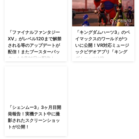
んな物語が展開されるんだろう？
したが、もう発売するんですね
オリジナル版「バイオハザード
(笑) 「戦場のヴァルキュリア リ
4」にもエイダ編というモノが存
マスター」が明日2月10日に発売
2017/2/20
2018/9/13
在していたこともあり、 「バイ
されます。 「戦場のヴァルキュ
オハザード RE:4」 にもDLCで配
リア リマスター」はPS3で配信
「ファイナルファンタジー
「キングダムハーツ3」のベ
信されるのではないかと言われて
された全DLCがセットになり、グ
XV」がレベル120まで解禁
イマックスのワールドがつ
いましたが、今回正式発表されま
ラフィックも1080pに向上。 未
される等のアップデートが
いに公開！VR対応ミュージ
したな。 「バイオハザード
プレイ既プレイ問わず楽しめる内
配信！またブースターパッ
ックビデオアプリ「キング
RE:4」のエイダ編は 「セパレー
容になっているのかなと思いま
ク＋も2月21日に配信！
ダムハーツ VR
ト ウェイズ（SEPARATE
す！ そんな「戦場のヴァルキュ
Experience」の配信も発
WAYS）」 というタイトルにな
リア リマスター」の特典として
「ファイナルファンタジーXV」
表！
り、2023年9月21日に1,000円で
付属する「蒼き革命のヴァルキュ
のアップデート、バージョン1.05
配信されます。 エイダならでは
リア」バトル体験版について、ス
が配信されています。 結構大き
紹介が遅れましたが、「キングダ
のフックショットを活用したアク
クショや新情報が公開されました
めな要素が追加されますので、ち
ムハーツ3」に関する情報も、
ション ...
よ(｀・ω・´) →「戦場のヴァル
ょっと飽きて放置していた人も、
「PlayStation LineUp Tour」で
2015/10/31
キュリア リマス ...
もう一度遊ぶきっかけになるか
発表されましたね！ 2015年にキ
も！？ また、明日2月21日にはブ
ービジュアルが公開されて以来音
「シェンムー3」3ヶ月目開
ースターパック＋も配信されます
沙汰がなかった ベイマックス の
発報告！実機テスト中に撮
ぜ(・∀・) →「ファイナルファン
ワールドが公開されましたな( ´
影されたスクリーンショッ
タジーXV」公式サイト 「ファイ
▽ ` ) また、PS VR向けのミュー
トが公開！
ナルファンタジーXV」のアップ
ジックビデオアプリも配信するそ
デートにより、PS4Proの60fps
えーと・・・普通にるろ剣の映画
うですぜ！ ベイマックスのワー