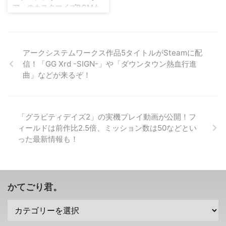
ア」のカスタマイズBGMも
あと半年くらい待ちましょ（；
クショも公開されましたぜ！？
楽しめるように！
^ω^） →公式サイト HALO5の発
→「ドラゴンクエストヒーローズ
売日が10月27日に決定 というこ
2」公式サイト 主人公2人の声優
アイテムなどがもらえる特典もい
とで、XBOXONEに発売され ...
は森山未來さんと武井咲さんに決
いですが、ゲームBGMが色々楽
定 まずは気になっていた人も多
しめるっていうのもいいですよね
アークシステムワークス作品5タイトルがSteamに配
いであろう、「ドラゴンクエスト
(´∀｀) 「スターオーシャン5」の
信！「GG Xrd -SIGN-」や「ダウンタウン熱血行進
ヒーローズ2」に登場す ...
発売日が2016年2月25日から1ヶ
曲」などが来るぞ！
月延びて2016年3月31日になり
ましたが。 スクエニさんがそれ
をお詫びして、初回特典を追加す
るそうですぜ？ 勿論、既に予約
「グラビティデイズ2」の実機プレイ動画が公開！フ
している人も対象ですからご安心
ィールドは前作比2.5倍、ミッション数は50などとい
を！ →「スターオーシャン5」公
った最新情報も！
式サイト 「スターオーシャン5」
の初回特典に「ヴァルキリープロ
ファイル2 シルメリア」のカスタ
マイズBGMも追加 まず元々「ス
ターオーシャン5」の初回特典と
かてごり君。
なって ...