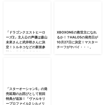
いきますと、そろそろ発売日など
ぁ・・・どんな感じで話が展開さ
も発表されるのかなと待ち遠しく
れるのか楽しみ(・∀・) 「真・三
なりますね(｀・ω・´) 「ドラゴ
國無双8」の新キャラクターとし
ンクエスト11」の公式サイトが更
て 荀攸 が参戦することが明らか
新され、仲間キャラクターの情報
になりました！ →「真・三國無
2016/2/22
2018/2/17
やスクリーンショットなどが公開
双8」公式サイト 「真・三國無双
されました！ 素材集めもできる
8」の新キャラクターとして「荀
「ドラゴンクエストヒーロ
XBOXONEの救世主になれ
みたいだし・・・やりこみが好き
攸」が参戦決定 着々と新キャラ
ーズ2」主人公の声優は森山
るか！？HALO5の発売日が
な人はめっちゃハマるんだろうな
クターが明らかになってきた
未來さんと武井咲さんに決
10月27日に決定！マスター
ぁ(笑) →「ドラゴンクエスト11」
「真・三國無双8」。 蜀には周
定！トルネコなどの新規参
チーフがヤバイ・・・。
公式サイト 4人目の仲間キャラク
倉、呉には程普。 そして魏には
戦キャラも分かるスクショ
ターは、オカマっぽい雰囲気の旅
満寵と今回公開された荀攸が参戦
以前、HALO ONLINEがPC向けに
も公開！
芸人「シルビア」 「ドラゴンク
となります(・∀・) 荀攸は元々、
サービス開始するかもという情報
エスト11」の登場キャラクターに
董卓の家臣と仕えていた人物。
を紹介しましたが、 肝心のナン
つい最近発表されたような感じの
関する情報が着々と公開されてい
董卓の独裁政治が嫌になり、暗殺
バリングタイトルの情報がなかな
する「ドラゴンクエストヒーロー
ますが。 今回 ...
を目論むのですが・・・残念 ...
か出てきませんでしたよね？
ズ2」ですけれども、なんだかん
→PC向けオンラインゲーム
だであと3ヶ月後には発売になる
2015/12/12
「HALO ONLINE」のトレイラー
んですよね(；´∀｀) チラホラと新
動画が公開！HALO3の雰囲気に
情報が公開され始めてきました
「スターオーシャン5」の発
似ているね！ HALO5が
が、遂に主人公2人のボイスを担
売延期のお詫びとして初回
XBOXONEに発売されるわけです
当する声優が発表されましたぜ！
特典が追加！「ヴァルキリ
が、 その発売日が決まったよう
それに加えてガボやトルネコなど
ープロファイル2 シルメリ
です！ XBOXONEユーザーの人は
の新規参戦するキャラクターのス