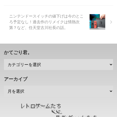
事が発表されましたぜ？ コロコ
ロカービィとグルメレースが合体
したような楽しさがありそうね
ニンテンドースイッチの値下げは今のとこ
(笑) 「カービィのグルメフェス」
ろ予定なし！過去作のリメイクは情熱次
がダウンロード専用タイトルで発
第？など、任天堂古川社長の話。
売決定 さて、「星のカービィ デ
ィスカバリー」にて、初の3Dア
クションに挑戦した星のカービィ
シリーズですが。 今回配信され
るのは純粋なアクションというよ
かてごり君。
りも、みんなでワイワ ...
アーカイブ