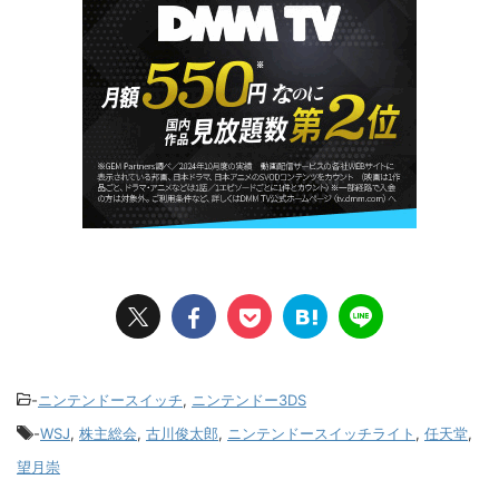
-
ニンテンドースイッチ
,
ニンテンドー3DS
-
WSJ
,
株主総会
,
古川俊太郎
,
ニンテンドースイッチライト
,
任天堂
,
望月崇