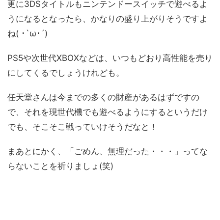
更に3DSタイトルもニンテンドースイッチで遊べるよ
ありますよね？ということで、ニンテンドースイッチで、64やゲ...
うになるとなったら、かなりの盛り上がりそうですよ
ね( ･`ω･´)
PS5や次世代XBOXなどは、いつもどおり高性能を売り
にしてくるでしょうけれども。
任天堂さんは今までの多くの財産があるはずですの
で、それを現世代機でも遊べるようにするというだけ
でも、そこそこ戦っていけそうだなと！
まあとにかく、「ごめん、無理だった・・・」ってな
らないことを祈りましょ(笑)