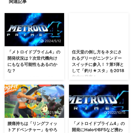
関連記事
2024/5/12
2018/2/14
「メトロイドプライム4」の
任天堂の倒し方をネタにさ
開発状況は？次世代機向け
れるグリーがニンテンドー
にもなる可能性もあるのか
スイッチに参入！？第1弾と
な？
して「釣り★スタ」を2018
年内に発売！
そういえば、全然新たな情報があ
りませんでしたね・・・🤔 2019
この任天堂の倒し方のくだり、実
年に開発が仕切り直しとなった
際に言っていたかどうか不明みた
「メトロイドプライム4」 ですけ
いですけれども・・・一生ネタに
れども、その開発状況の続報がな
されるんだろうなぁ（；＾ω＾）
いまま ニンテンドースイッチの
グリーさんがニンテンドースイッ
2021/5/12
2022/10/15
後継機 が任天堂さんから発表さ
チ向けにゲームを配信していくみ
れたもんだから、開発中止になっ
たいですね。 第1弾は「釣り★ス
腰痛持ちは「リングフィッ
「メトロイドプライム4」の
た？とかいろんな憶測が出ている
タ」！ 任天堂の倒し方をネタに
トアドベンチャー」をやろ
開発にHaloやBF5など携わ
みたいですね。 期待したいとこ
されるグリーの最近について さ