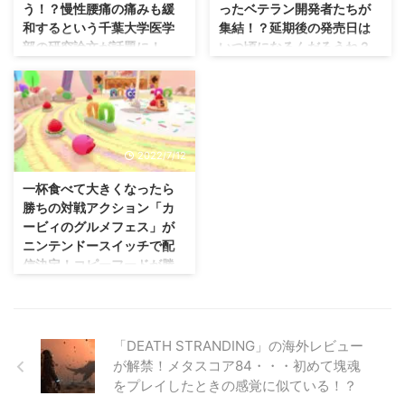
う！？慢性腰痛の痛みも緩
ったベテラン開発者たちが
ろは、2024年6月のニンテンドー
て、グリーさんというと、どうし
和するという千葉大学医学
集結！？延期後の発売日は
ダイレクト。 まずはここで発表
ても話題になるのが、 任天堂の
部の研究論文が話題に！
いつ頃になるんだろうね？
されるかどうかですかな・・・😅
倒し方、知らないでしょ？オレら
開発が再スタートとなった「メト
はもう知ってますよ というネ
最近、加齢と運動不足のせいか、
はてさて、どんなものが完成する
ロイドプライム4」 2017年のE3
タ。 これ、実際に発言した人の
当たり前に腰痛に悩まされるよう
のか・・・そして発売日はいつに
で発表され ...
名前やその証拠がないのですが、
になったんだよなぁ(；´Д｀) 皆
なるのか(笑) 開発の仕切り直しで
夕刊フジの公式ウェブサイト
さんは 腰痛 をお持ちですか？ 安
延期になった「メトロイドプライ
ZAKZAKにて記事になったこと ...
静にしていても、湿布を貼って
ム4」。 仕切り直しで開発を担当
2022/7/12
も、薬を飲んでも、マッサージや
することになったのが、メトロイ
鍼治療をしても腰痛が治らな
ドプライムシリーズを手掛けてき
一杯食べて大きくなったら
い・・・そんな人は 「リングフ
たレトロスタジオさんでしたな。
勝ちの対戦アクション「カ
ィットアドベンチャー」 をプレ
そのレトロスタジオさんに、 ベ
ービィのグルメフェス」が
イすると改善するかもしれません
テラン開発者 が加入していると
ニンテンドースイッチで配
ぜ！？ 千葉大学医学部が面白い
話題になっていますぜ(・∀・) 開
信決定！コピーフードが勝
研究論文を発表しましたよん( ･
発が仕切り直しになった「メトロ
負の鍵になる？
`ω･´) やっと当たり前に購入でき
イドプライム4」 E3 2017にて制
るようになってきた「リングフィ
作が発表されていた「メトロイド
おー、これまたシンプルに面白そ
ットアドベンチャー」
プライム4」。 この発表に伴い、
うなゲームが発売されますな(・
https://youtu.be/GMCJh9ke4ZA
ファンの人達はめっちゃ喜んだと
∀・) 星のカービィシリーズ最新
「DEATH STRANDING」の海外レビュー
...
思います ...
作となる 「カービィのグルメフ
が解禁！メタスコア84・・・初めて塊魂
ェス」 が2022年夏にダウンロー
をプレイしたときの感覚に似ている！？
ド専用タイトルとして配信される