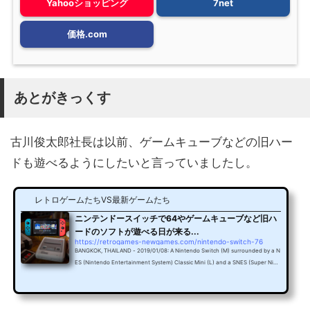
Yahooショッピング
7net
価格.com
あとがきっくす
古川俊太郎社長は以前、ゲームキューブなどの旧ハー
ドも遊べるようにしたいと言っていましたし。
レトロゲームたちVS最新ゲームたち
ニンテンドースイッチで64やゲームキューブなど旧ハ
ードのソフトが遊べる日が来る...
https://retrogames-newgames.com/nintendo-switch-76
BANGKOK, THAILAND - 2019/01/08: A Nintendo Switch (M) surrounded by a N
ES (Nintendo Entertainment System) Classic Mini (L) and a SNES (Super Nint
endo Entertainment System) Classic Mini (R) video game consoles. (Photo by
Guillaume Payen/SOPA Images/LightRocket via Getty Images)最近、スペック
が凄い！とか、クラウドゲーム！とか、ゲーム業界が次なる動きを見せています
が。任天堂さんは、強力な資産を復活させるだけでも、だいぶ対抗できる可能性は