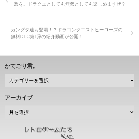
を開発 ...
売された「バイオハザード6」で
想を。ドラクエとしても無双としても楽しめますぜ？
すけれども。 もしかしたらこれ
もPS4やXBOXONE向けに HDリ
マスター になるかもしれないみ
たいです(笑) 映画を意識しすぎた
カンダタ達も登場！？ドラゴンクエストヒーローズの
感満載でストーリーがよくわから
無料DLC第1弾の紹介動画が公開！
ないことになっていますが・・・
アクションはそれなりに楽しかっ
たのでいいかもね！ →「バイオ
ハザード6」公式サイト PS4、
XBOXONE向け「バイオハザード
かてごり君。
6」が韓国レーティング機関に登
録 &n ...
アーカイブ