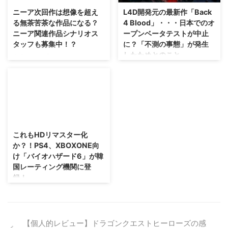
ているPS4所持者はいいタイミン
いですので、発売日から楽しみた
ニーア次回作は想像を超え
L4D開発元の最新作「Back
グかもしれませんね！ 勿論、グ
い人は目にしないように気をつけ
る無茶苦茶な作品になる？
4 Blood」・・・日本でのオ
ラフィックなどは向上しているみ
ましょう。 「ラストオブアス パ
ニーア関連作品シナリオス
ープンベータテストが中止
たいですよ？ →公式サイト PS4
ート2」の新たな発売日が決定 さ
タッフも募集中！？
に？「不測の事態」が発生
版ファイナルファンタジーX/X-2
て、延期に延期を重ねてきた「ラ
したためとのこと。
HDリマスターの発売日は5月14
ストオブアス パート2」ですが、
自分はまだ「ニーア オートマ
日 ということで、PS4版ファイ
今月、 無期限延期 が発表された
タ」をプレイしていません
なんだろ・・・グロすぎて審査に
ナルファンタジーX/X-2 HDリマ
ことで、落胆した人も多いのかな
が・・・早くも次回作についての
引っかかったとか？？ L4Dこと
スターの発売日 ...
と。
構想があるのかな！？ ヨコオタ
Left 4 Deadシリーズの開発元で
https://youtu.be/qsCyu7ivVAQ
ロウさんがシンガポールの開発者
あるTurtle Rock Studiosさんの最
でも、思っ ...
向けカンファレンスでインタビュ
新作 「Back 4 Blood」 ですけれ
2015/11/21
ーを受けたそうで。 そのインタ
ども。 近々行われる予定であっ
ビューでコメントした内容が話題
たオープンベータテストが、 日
これもHDリマスター化
になっていたのでご紹介！ →フ
本だけ中止 になったそうです
か？！PS4、XBOXONE向
ァミ通.com様 ニーア次回作はプ
ぜ！？ 不測の事態とはなんだろ
け「バイオハザード6」が韓
レイヤーが思う作品とはかけ離れ
う・・・(；・∀・) 「Back 4
国レーティング機関に登
た無茶苦茶な作品を作りたいと
Blood」はどんなゲーム？
録！
か？ ニーアシリーズ・・・とい
https://youtu.be/6cN68riAyp8 さ
うより、ヨコオタロウさんが手が
て、Turtle Rock Studiosさんが開
うーん、最近のカプコンさんだっ
ける作品というのは、最後の最後
発する「Back ...
たら可能性は高そうですね（；
にガッツリと鬱展開となる作品が
^ω^） 2013年、PS3、
多いですが。 もしニーア次回作
XBOX360・・・あ、あとPCで発
【個人的レビュー】ドラゴンクエストヒーローズの感