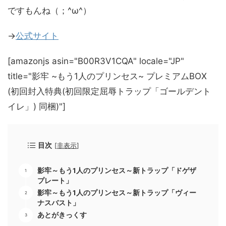
ですもんね（；^ω^）
→
公式サイト
[amazonjs asin="B00R3V1CQA" locale="JP"
title="影牢 ~もう1人のプリンセス~ プレミアムBOX
(初回封入特典(初回限定屈辱トラップ「ゴールデント
イレ」) 同梱)"]
目次
[
非表示
]
影牢～もう1人のプリンセス～新トラップ「ドゲザ
プレート」
影牢～もう1人のプリンセス～新トラップ「ヴィー
ナスバスト」
あとがきっくす