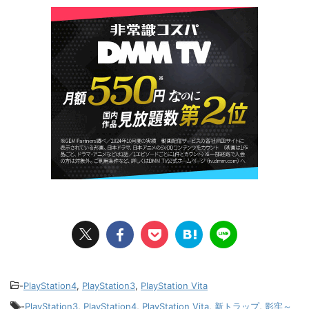
-
PlayStation4
,
PlayStation3
,
PlayStation Vita
-
PlayStation3
,
PlayStation4
,
PlayStation Vita
,
新トラップ
,
影牢～