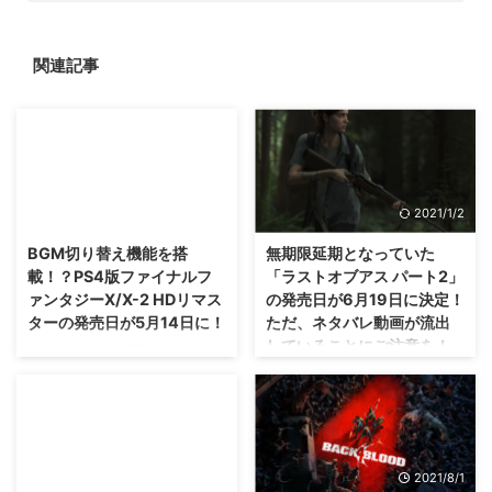
関連記事
2015/3/3
2021/1/2
BGM切り替え機能を搭
無期限延期となっていた
載！？PS4版ファイナルフ
「ラストオブアス パート2」
ァンタジーX/X-2 HDリマス
の発売日が6月19日に決定！
ターの発売日が5月14日に！
ただ、ネタバレ動画が流出
していることにご注意を！
PS3とPSVitaで発売されたファ
イナルファンタジーX/X-2 HDリ
今度こそプレイできるかな！？
マスターの PS4版の発売日や価
発売日が無期限延期となっていた
格が決定しました。 今でも中古
「ラストオブアス2」ですけれど
で5,000円前後するファイナルフ
も、新たな発売日が決定しました
ァンタジーX/X-2 HDリマスター
ぜ(・∀・) ただ、 ネタバレ動画 な
2017/10/16
2021/8/1
ですから、 これから遊ぼうとし
るものが流出しちゃっているみた