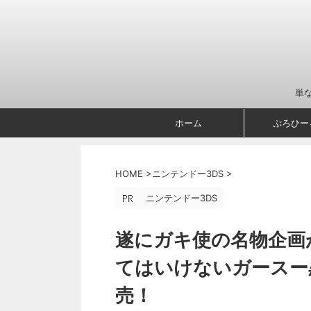
単
ホーム
ぷろひー
HOME
>
ニンテンドー3DS
>
ニンテンドー3DS
遂にガキ使の名物企画
てはいけないガースー
売！