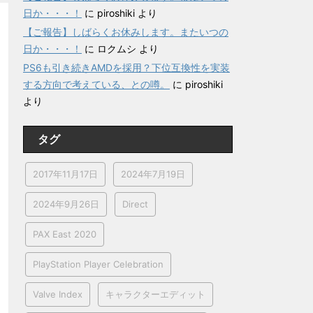
日か・・・！
に
piroshiki
より
【ご報告】しばらくお休みします。またいつの
日か・・・！
に
ロクムシ
より
PS6も引き続きAMDを採用？下位互換性を実装
する方向で考えている、との噂。
に
piroshiki
より
タグ
2017年11月17日
2024年7月19日
2024年9月26日
Direct
PAX East 2020
PlayStation Player Celebration
Valve Index
キャラクターエディット