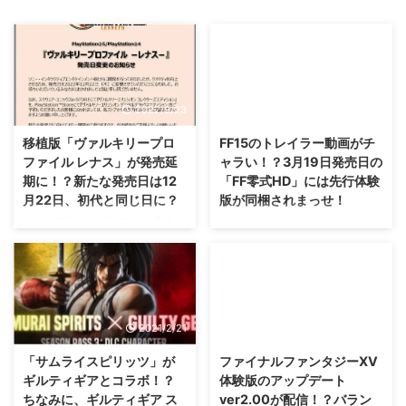
2022/9/23
2014/9/19
移植版「ヴァルキリープロ
FF15のトレイラー動画がチ
ファイル レナス」が発売延
ャラい！？3月19日発売日の
期に！？新たな発売日は12
「FF零式HD」には先行体験
月22日、初代と同じ日に？
版が同梱されまっせ！
なんか延期の説明や新たに予定さ
PS4とXBOXONEにて発売される
れた発売日も引っかかるね・・・
FFシリーズ最新作、 FF15のトレ
（；^ω^） スクエニさんから
イラー動画がTGS2014にて公開
2022年9月29日に発売される予
されましたが・・・。 周りの反
定であった 「ヴァルキリープロ
応は「やっぱりホストっぽい！」
ファイル レナス」 が、ここにき
という言葉がチラホラ(笑) 確かに
2021/2/21
2015/4/29
て発売延期を発表しましたぜ？
男率は増えた気がしますけれども
ちなみに、同じく2022年9月29
ね（；^ω^） まだ見ていないとい
「サムライスピリッツ」が
ファイナルファンタジーXV
日に発売予定の「ヴァルキリーエ
う方はまずトレイラー動画を、
ギルティギアとコラボ！？
体験版のアップデート
リュシオン」は発売されるのでご
合わせて適当にまとめた情報も！
ちなみに、ギルティギア ス
ver2.00が配信！？バラン
安心を。 移植版「ヴァルキリー
→公式サイト →Amazon FFXV ト