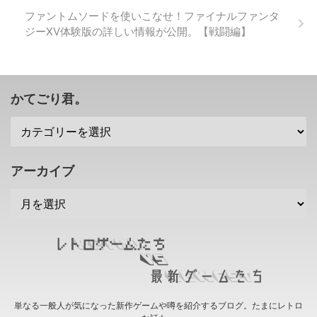
さて、なぜゴールデンウィークセ
ファントムソードを使いこなせ！ファイナルファンタ
ールも行われたこの時期にやった
ジーXV体験版の詳しい情報が公開。【戦闘編】
のか・・・って感じですが(笑) 現
在、PSStoreにて「ニコデ、ハン
ガク」セールを実施しています。
https://twitter.com/psstore_jp/st
...
かてごり君。
アーカイブ
単なる一般人が気になった新作ゲームや噂を紹介するブログ。たまにレトロ