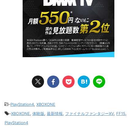
-
PlayStation4
,
XBOXONE
-
XBOXONE
,
体験版
,
最新情報
,
ファイナルファンタジーXV
,
FF15
,
PlayStation4