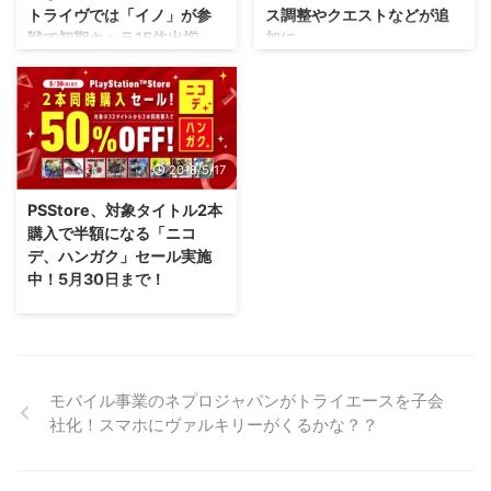
トライヴでは「イノ」が参
ス調整やクエストなどが追
プロファイル レナス」が発売延
レイラー動画 車など乗り物の存
戦で初期キャラ15体出揃っ
加に。
期に 初代PSで発売され、その後
在 イカした車に乗っている4人
たね！
PSPに移植された「ヴァルキリー
組、 山だと思っていたものがモ
スクエニさん・・・気合入ってい
プロファイル レナス」という作
ンスターだと知ってはしゃいでい
ますな(笑) ファイナルファンタジ
なんだろう、スマブラが色んなメ
品。 それを更にPS4、PS5で移
るところから始まってい ...
ー零式HDの特典としてついてき
ーカーとコラボするもんだから、
植する・・・ ...
た、 ファイナルファンタジーXV
ウチラもやってみようぜ！みたい
体験版こと ファイナルファンタ
になっているのかな？(笑) 「日本
2018/5/17
ジーXV エピソードダスカ ですけ
格ゲーメーカー連合会」という番
れども。 なんと、「アップデー
組が放送されたようで、その番組
PSStore、対象タイトル2本
トver2.00」が準備中らしいです
にて、SNKさんの「サムライスピ
購入で半額になる「ニコ
(； ･`д･´) 最近、たまに体験版の
リッツ」に ギルティギアシリー
デ、ハンガク」セール実施
アップデートが行われることがあ
ズのキャラクター が参戦するこ
中！5月30日まで！
りますが、 ファイナルファンタ
とが発表されたみたいですぜ！
ジーXV体験版のアップデートは
ゴールデンウィークのセールで
ちなみに、本家の新作である「ギ
より製品版に近づくみたいです
色々購入した人は、財布の中がや
ルティギア ストライヴ」も、初
ぜ！？ →公式サイト [amazonjs
ばいことになりそうですね（；＾
期キャラクター15体が出揃いまし
asin="B00NOHLND4" locale="J
ω＾） PSStoreにて、対象タイト
たぜ( ･`ω･´) 「サムライスピリッ
...
ル2本を購入すると半額になる
ツ」にギルティギアシリーズのキ
モバイル事業のネプロジャパンがトライエースを子会
「ニコデ、ハンガク」セール を
ャラクターが参戦 いやはや、勝
社化！スマホにヴァルキリーがくるかな？？
実施していまっせ( ´ー｀) 対象タ
手にコラボし ...
イトル2本購入で半額になる「ニ
コデ、ハンガク」セール実施中