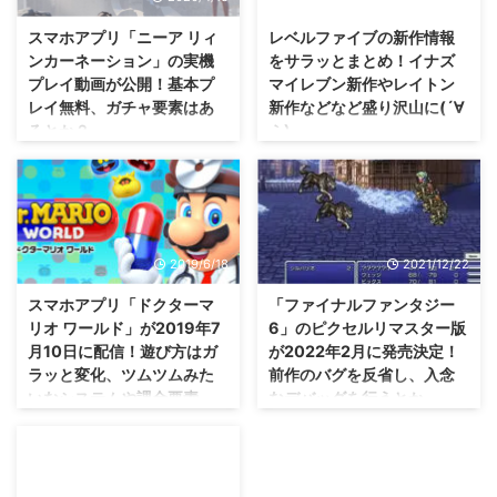
スマホアプリ「ニーア リィ
レベルファイブの新作情報
ンカーネーション」の実機
をサラッとまとめ！イナズ
プレイ動画が公開！基本プ
マイレブン新作やレイトン
レイ無料、ガチャ要素はあ
新作などなど盛り沢山に(´∀
るとか？
｀)
3月に、ニーアシリーズ10周年を
今日、レベルファイブビジョン
記念したタイトル 「ニーア リィ
2016が行われましたな。 発表さ
ンカーネーション」 がスマホア
れたレベルファイブさんの新作、
プリで配信されることが発表され
一つ一つ紹介していきたかったの
ていましたね(・∀・) その「ニー
ですが・・・8月頭までヒマがな
2019/6/18
2021/12/22
ア リィンカーネーション」の実
いので、サラッとまとめます（；
機プレイ動画が公開されていまし
^ω^） 時間ができたら、また一つ
スマホアプリ「ドクターマ
「ファイナルファンタジー
たのでご紹介。 普通にリアルな
一つ紹介していきますね！ →レ
リオ ワールド」が2019年7
6」のピクセルリマスター版
グラフィックとなっていますが、
ベルファイブ公式サイト レベル
月10日に配信！遊び方はガ
が2022年2月に発売決定！
どんなゲームになるのかな？
ファイブの新作はイナイレやレイ
ラッと変化、ツムツムみた
前作のバグを反省し、入念
「ニーア リィンカーネーショ
トン、ロボットゲーに乙女ゲーな
いなシステムや課金要素
なデバッグを行うとか。
ン」の実機プレイ動画 3月に、
どなど盛り沢山 イナズマイレブ
に！？
「ニーア レプリカント
ン アレスの天秤 まずはイナズマ
素人目線だと、過去作があるの
ver.1.22474487139…」が発表さ
イレブンシリーズ最新作となる
に、なぜバグが増えるんだ！？っ
「細菌撲滅」みたいなゲームにな
れていましたが。 それと同時に
「イナズマイレブン アレスの天
て思っちゃうよね（；^ω^） それ
るのかなと思っていたら、これま
発表されていたスマホ向け作品で
秤」 が正式発表されました( ﾟдﾟ )
はさておき、スクエニさんが配信
た遊び方がガラッと変わりました