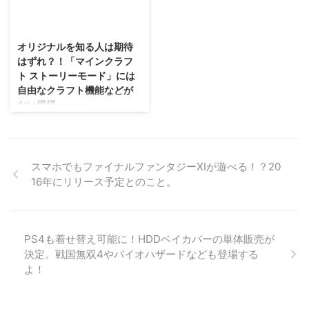
ある「ニーア リ ...
「イナズマ ...
しているピクセルリマスター版の
な( ´ ▽ ` ) 任天堂さんのスマホア
2015/11/23
「ファイナルファンタジー6」 が
プリ「ドクターマリオ ワール
2022年2月に発売予定になったそ
ド」が、2019年7月10日に配信さ
オリジナルを知る人は期待
うです。 大体2ヶ月おきに配信さ
れるそうです！ 事前登録も開始
はずれ？！「マインクラフ
れていたピクセルリマスターでし
されているので、気になる人は登
ト ストーリーモード」には
たので、発売日はいつになるん
録してみては！？ スマホアプリ
自由なクラフト機能などが
だ！？と思った人も多いかもです
「ドクターマリオ ワールド」の
ない模様・・・。
が。 とりあえず、ちょっとだけ
遊び方 2019年7月10日に配信さ
延期になりそうですな(；´∀｀) バ
れることが発表された「ドクター
海外では既に発売されている「マ
グが多かったピクセルリマスター
マリオ ワールド」ですけれど
インクラフト ストーリーモー
版「ファイナルファンタジー5」
も、今までの「ドクターマリオ」
ド」・・・ストーリーモードがあ
https://youtu.be/tdPB ...
とは遊び方が結構違います。
ればいいなーって希望があって作
スマホでもファイナルファンタジーXIが遊べる！？20
https://youtu.be/92xd ...
られた今作ですが。 なんか大事
16年にリリース予定とのこと。
なものがだいぶ削られたゲームに
なっちゃったみたいですね（；
^ω^） 別に自由度はいいから、ス
トーリーをひたすら楽しみたいと
PS4も着せ替え可能に！HDDベイカバーの単体販売が
いう人にはいいかもしれません。
決定。戦国無双4やバイオハザードなども登場する
→GIGAZINE様 「マインクラフト
よ！
ストーリーモード」には自由なク
ラフトや移動がない模様 情報元
のGIGAZINEさんがプレイしたの