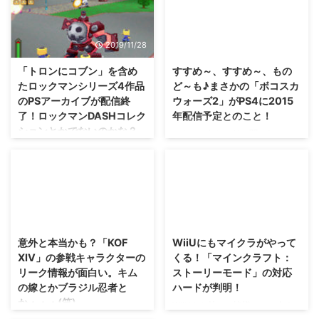
2019/11/28
2018/2/21
「トロンにコブン」を含め
すすめ～、すすめ～、もの
たロックマンシリーズ4作品
ど～も♪まさかの「ボコスカ
のPSアーカイブが配信終
ウォーズ2」がPS4に2015
了！ロックマンDASHコレク
年配信予定とのこと！
ションとかでないのかな？
いやー、久しぶりに聞いた・・・
超懐かしい響きです(笑) 最近はス
コレクションタイトルの新作を開
ペランカーなどの新作がPS4など
発しているのかな？ PSアーカイ
にも出ている通り、 意外とレト
ブとして配信されていた「ロック
ロゲームの新作が配信されていま
マン8」「ロックマンX4」「ロッ
すが。 なんと今度は、 ボコスカ
クマンX5」と。 現在はPSアーカ
2016/1/31
2015/8/27
ウォーズ の新作がPS4に配信さ
イブでしか配信されていない「ト
れるかもしれないみたいです
ロンにコブン」が、2019年12月
意外と本当かも？「KOF
WiiUにもマイクラがやって
ぜ！？ クソゲーと称されていた
13日に配信終了となるみたいで
XIV」の参戦キャラクターの
くる！「マインクラフト：
ゲーム・・・PS4で生まれ変わる
すぜ！ 気になる人はしっかりと
リーク情報が面白い。キム
ストーリーモード」の対応
のかな(笑) 「ボコスカウォーズ
手に入れておきましょ(・∀・)
の嫁とかブラジル忍者と
ハードが判明！
2」が2015年、PS4にて配信予定
「ロックマン8」「ロックマン
か・・・(笑)
とのこと 皆さんは「ボコスカウ
X4」「ロックマンX5」はコレク
WiiUをお持ちの皆様・・・今ま
ォーズ」というゲームをご存知で