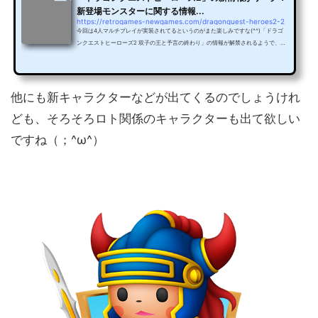
新登場モンスターに関する情報...
https://retrogames-newgames.com/dragonquest-heroes2-2
今回は4人マルチプレイが実装されてるというのがまた楽しみですな(^^)「ドラゴ
ンクエストヒーローズ2 双子の王と予言の終わり」の情報が解禁されるようで、早
速リーク情報が出まわりました(笑)以前、ハッサンやマリベルなどのキャラクター
が新たに参戦することを紹介しましたが、今回は新登場モンスターについての情報
が！→「ドラゴンクエストヒーローズ2」公式サイト「ドラゴンクエストヒーロー
ズ2」にはバルザックやじんめんじゅなどの新モンスターが登場「ドラゴンクエス
他にも新キャラクターなどが出てくるのでしょうけれ
トヒーローズ2」に新たに登場するモンスターがリーク・・・と...
ども、そろそろロト関係のキャラクターも出て欲しい
ですね（；^ω^）