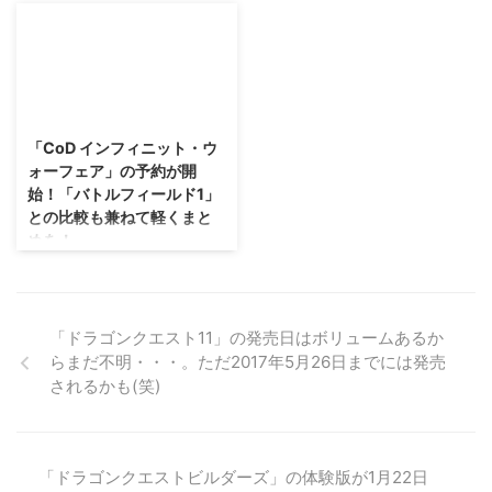
ションタイトルでプレイ可能 さ
でマイクラ風なサンドボックスゲ
地道に参戦キャラクターの情報が
しょうか。 オレはファミコン版
て、まずは「ロックマン8」「ロ
ームが 出るとかでないとか言わ
公開されている「KOF XIV」です
をプレイした人間ですけれども、
ックマンX4」「ロックマンX5」
れていましたが。 やーっと本物
けれども。 他にも情報ないかな
元々はPCで ...
の3作品。 これら3作品のPSアー
のマイクラが遊べるようになるみ
ーって探していたら、「KOF
カイブ配信 ...
たいですぜ(・∀・) 「マインクラ
XIV」が発表された当初にこんな
2016/5/20
フト：ストーリーモード」 の対
リーク情報が挙がっていたみたい
応ハードが公開されましたのでご
で。 なんか地味に面白かったの
「CoD インフィニット・ウ
紹介！ →海外ゲームサイト 「マ
で紹介します(笑) まあ、冗談半分
ォーフェア」の予約が開
インクラフト：ストーリーモー
で見ておいてください（；^ω^）
始！「バトルフィールド1」
ド」はWiiUにも対応 まず「マイ
→「KOF XIV」公式サイト 「KOF
との比較も兼ねて軽くまと
ンクラフト：ストーリーモード」
XIV」の参戦キャラクターはこう
めを！
ってなんぞやということですが、
なる？ いやね、確かにSNKプレ
名前の通りマイクラにストーリー
イモアさんは中国や韓国と繋がっ
評価が真っ二つに分かれた「CoD
モードを追加したものです(笑) ジ
ていますから、どこかしらからか
インフィニット・ウォーフェア」
ェシーというキャラクターが主人
情報が漏れても不思議ではないか
と「バトルフィールド1」・・・
公で、 エンダ ...
もしれませんが（；^ω^） ...
どちらも予約が開始されています
「ドラゴンクエスト11」の発売日はボリュームあるか
ね！ 既に低評価だらけの「CoD
らまだ不明・・・。ただ2017年5月26日までには発売
インフィニット・ウォーフェア」
されるかも(笑)
が予想以上に面白いか。 逆に好
印象の「バトルフィールド1」が
期待通りに面白いのか・・・。
現状ある情報をサラッとまとめま
「ドラゴンクエストビルダーズ」の体験版が1月22日
す(*´∀`) →「CoD インフィニッ