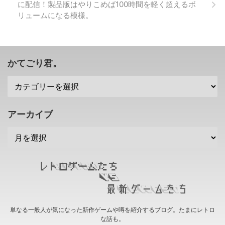
に配信！製品版はやりこめば100時間を軽く超えるボ
ト・ウォーフェア」公式サイト
リュームになる模様。
→「バトルフィールド1」公式サ
イト 「CoD インフィニット・ウ
ォーフェア」は更に未来が舞台だ
けれども、実は原点回帰 まず、
「CoD ...
かてごり君。
アーカイブ
単なる一般人が気になった新作ゲームや噂を紹介するブログ。たまにレトロ
な話も。