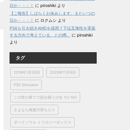
日か・・・！
に
piroshiki
より
【ご報告】しばらくお休みします。またいつの
日か・・・！
に
ロクムシ
より
PS6も引き続きAMDを採用？下位互換性を実装
する方向で考えている、との噂。
に
piroshiki
より
タグ
2018年1月28日
2020年11月9日
PS5 Simulator
この世の果てで恋を唄う少女 YU-NO
さよなら海腹川背ちらり
ダークソウル トリロジーボックス