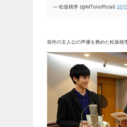
— 松坂桃李 (@MToriofficial)
201
前作の主人公の声優を務めた松坂桃