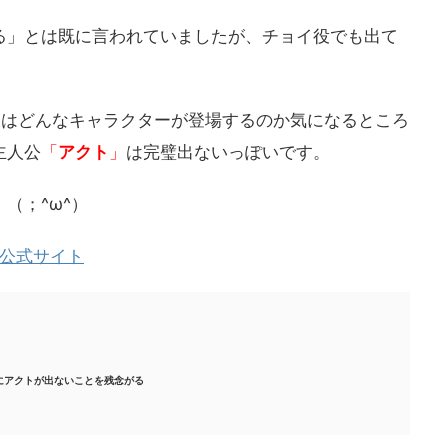
る」とは既に言われていましたが、チョイ役でも出て
にはどんなキャラクターが登場するのか気になるところ
主人公
「
アクト
」
は完璧出ないっぽいです。
（；^ω^）
」公式サイト
にアクトが出ないことを残念がる