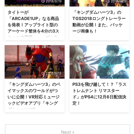
2018/9/19
2018/9/19
は、まだすべてが発表されていま
ましたね、プラットフォームもほ
せんが、それでも売り切れ必須に
ぼ全部揃っているのもいいです
タイトーが
「キングダムハーツ3」の
なるであろう商品ですからね。
な。 また、完全新作となる「ロ
「ARCADE1UP」なる商品
TGS2018ロングトレーラー
チャンスだと思うものは、利用し
マンシング サガ リ・ユニバー
を発表！アップライト型の
動画が公開！また、パッケ
ましょ( ´ ▽ ` ) 「プレイステーシ
ス」がスマホ向けに配信されるそ
アーケード筐体を4分の3ス
ージ画像も！
ョン クラシック」の抽選先行予
うですぜ！ HDリマスター版「ロ
ケールで再現・・・ギャラ
約が、PSPlus加入者向けに開始
リークされる前に予め発表する
マンシング サガ3」は2019年初
ガやパックマンなど3種類が
https://youtu.be/NMeRABGz2M
ぜ！という感じで発表されました
頭に発売・・・PS4やニンテンド
発売！
E いきなり発表された「プレイス
な(笑) 「キングダムハーツ3」の
ースイッチなどの据置機にも さ
テーション クラシック」ですけ
TGS2018ロングトレーラー動画
て、まずはHDリマスター版「ロ
これは、おしゃれにもいいね
れども、これもまたい ...
が公開されましたが、それに加え
マンシング サガ3」の情報が公開
ー・・・広い部屋が必要ですけれ
て、パッケージ画像も正式に公開
されましたな。 HDリマスター版
ども（笑） タイトーが
2018/9/13
2018/9/11
されました！ そういえば、パッ
「ロマンシング ...
「ARCADE1UP」なる商品を発
ケージ画像なかったな(；´∀｀)
表、TGS2018でも出展するそう
「キングダムハーツ3」のベ
PS3を飛び越して！？「ラス
「キングダムハーツ3」の
です（ ・∀・） これを機に、手
イマックスのワールドがつ
トレムナント リマスター
TGS2018ロングトレーラー動画
軽に家でもアーケード筐体で遊べ
いに公開！VR対応ミュージ
ド」がPS4に12月6日配信決
まずは、ショートバージョンが公
る時代が来てくれないかな！？
ックビデオアプリ「キング
定！
開されていたTGS2018トレーラ
アップライト型のアーケード筐体
ダムハーツ VR
ー動画ですけれども、そのロング
Steam版の配信が終了した理由
を4分の3スケールで再現した、
Experience」の配信も発
バージョンが公開されました。
は、これもあるのかな？ 「ラス
「ARCADE1UP」なる商品を発表
表！
https://youtu.be/sdjDra3CKHM
トレムナント リマスタード」が
タイトーさんが、
このロングバージョ ...
PS4向けに、2018年12月6日に発
「ARCADE1UP」なる商品を発表
紹介が遅れましたが、「キングダ
Next »