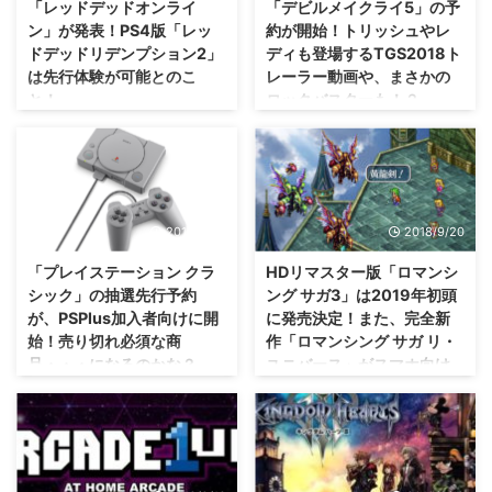
「レッドデッドオンライ
「デビルメイクライ5」の予
ビは怖いんだぞ！っていうことが
のみならず、PS4、XBOXONE、
ン」が発表！PS4版「レッ
約が開始！トリッシュやレ
わかったのでご紹介(・∀・) 「バ
Steamでも発売されることが発表
ドデッドリデンプション2」
ディも登場するTGS2018ト
イオハザードRE:2」の新たなPV
されました！ まあ、名作は何回
は先行体験が可能とのこ
レーラー動画や、まさかの
動画・・・エイダ・ウォンの姿も
出てきてくれても、遊べる機種が
と！
ロックバスターも！？
登場 早速ですが、「バイオハザ
ふえるてくれるのもいいね(・
ードRE:2」の新たなPV動画がこ
∀・) 「逆転裁判123 成歩堂セレ
高級馬とか、高級コテージとか買
発売日が2019年3月8日に決定し
ちら。 ちょっとグロいシーンも
クション」がPS4、XBOXONE、
えたりするのかな・・・(笑) 「レ
た「デビルメイクライ5」ですけ
ありますので、18歳未満の人と、
ニンテンドースイッチ、Steamで
ッドデッドリデンプション2」が
れども、予約が開始となりまし
そういうのが弱い人は再生しない
発売 カプコンさんの名作の一
2018年10月25日に発売されます
た。 発売される！？されな
ように（ ...
つ、逆転裁判シリーズ。 その ...
が、それをベースに作られる レ
い！？と散々話題になっていた今
2018/9/20
2018/9/20
ッドデッドオンライン が11月に
作・・・相当待ちに待った人も多
サービス開始するそうですぜ( ´
いのかなと(・∀・) TGS2018トレ
「プレイステーション クラ
HDリマスター版「ロマンシ
▽ ` ) 「レッドデッドオンライ
ーラー動画も公開されていたの
シック」の抽選先行予約
ング サガ3」は2019年初頭
ン」が正式発表・・・11月からパ
で、併せてご紹介！ 「デビルメ
が、PSPlus加入者向けに開
に発売決定！また、完全新
ブリックベータのサービス開始
イクライ5」のTGS2018トレーラ
始！売り切れ必須な商
作「ロマンシング サガ リ・
てことで、「レッドデッドオンラ
ー動画が公開・・・トリッシュや
品・・・になるのかな？
ユニバース」がスマホ向け
イン」が正式発表されました。
レディの姿も まずは、TGS2018
に配信！
「レッドデッドオンライン」は、
トレーラー動画を。
突如発表された「プレイステーシ
「レッドデッドリデンプション
https://youtu.be/5Rv1Ea5m4bI
ョン クラシック」ですけれど
ついに、ロマサガもスマホに来た
2」の世界をベースに作られるオ
今回は、ダンテとネロの2人のア
も、その抽選先行予約が、
か・・・でも面白そうだな（ ・
ンラインサービスで、ゲームプレ
クションについて紹介され ...
PSPlus加入者向けに開始となり
∀・） HDリマスター版「ロマン
イや地理は ...
ました！ 収録タイトルについて
シング サガ3」の続報が公開され