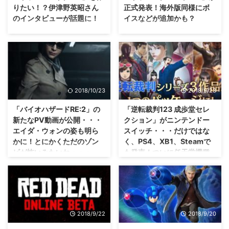
りたい！？伊津野英昭さん
正式発表！海外版同様にボ
のインタビューが話題に！
イスなどが追加かも？
色んな格ゲーが復活しています
だいぶ紹介するのが遅くなりまし
し、これも来る可能性はあるのか
たが、ついにニンテンドースイッ
な？ 大手海外メディアの
チ版「ドラゴンクエスト11」が発
Eurogamerさんが、カプコンの伊
表されましたな( ´ ▽ ` ) ただ、ニ
津野英昭さんにインタビュー。
ンテンドースイッチ版「ドラゴン
その際に、「ジャスティス学園
クエスト11」は 「ドラゴンクエ
2018/10/23
2018/9/23
3」や「ドラゴンズドグマ2」を
スト11 S」 と、正式タイトルに
作りたいとコメントしていたみた
「S」が追加。 さて、この「S」
「バイオハザードRE:2」の
「逆転裁判123 成歩堂セレ
いですぜ( ´ ▽ ` ) さて、ファンの
はなんのSなのかな？！ ニンテン
新たなPV動画が公開・・・
クション」がニンテンドー
声はカプコンさんに届くの
ドースイッチ版「ドラゴンクエス
エイダ・ウォンの姿も明ら
スイッチ・・・だけではな
か・・・？ もし私が決められる
ト11 S」が正式発表 PS4や3DS
かに！とにかくただのゾン
く、PS4、XB1、Steamで
なら、今すぐにでもジャス学3を
版が発表されたときに、「発売さ
ビが怖いみたいね・・・。
も発売！ついに任天堂機種
作り始めます Eurogamerさんの
れるよ！」と任天堂さんからから
以外にも進出！
インタビュアーが、伊津野英昭さ
発表があったのにも関わらず、し
やっぱりエイダはミステリアスな
んにこんなことを聞いたみたいで
ばらーくスクエニさんから情報が
感じがいいですね・・・地味には
個人的にやりまくった作品ではあ
すね。 「レトロゲームをよく遊
なかったニンテンドースイッチ ...
なりましたが(笑) 「バイオハザー
りますが・・・他機種にも展開さ
ぶが、ジャスティス ...
ドRE:2」の新たなPV動画が公開
れるのは嬉しいですね(笑) ニンテ
されエイダ・ウォンの姿が登場し
ンドー3DSで発売されていた「逆
2018/9/22
2018/9/20
ましたね！ また、メディアのプ
転裁判123 成歩堂セレクション」
レイレポートからも、今作のゾン
が、ニンテンドースイッチ・・・