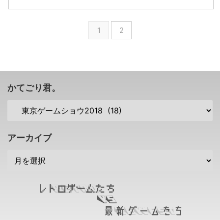
売されることが発表されました！
しました。
ムハーツ3」に関する情報も、
TGS2018では「ラストレムナン
https://youtu.be/f9Zqi2mV3Ac
「PlayStation LineUp Tour」で
ト リマスタード」に関する生番
これは、昔懐かしい感じの、アッ
発表されましたね！ 2015年にキ
1
2
組が行われるとのことですので、
プライト型のアーケード ...
ービジュアルが公開されて以来音
それもお見逃しなく( ´ー｀) 「ラ
沙汰がなかった ベイマックス の
ストレムナント リマスタード」
ワールドが公開されましたな( ´
がPS4に12月6日配信決定 今月頭
▽ ` ) また、PS VR向けのミュー
に、Steam版「ラストレムナン
ジックビデオアプリも配信するそ
ト」の配信が終了してしまいまし
うですぜ！ ベイマックスのワー
かてごり君。
たな。 XBOX360版から追加要素
ルドが収録されたTGS2018トレ
が増えていたSteam版「ラストレ
ーラー動画のショートバージョン
ムナント」・・・それ ...
が公開 さて、E3 2018では、「パ
イレーツ・オブ・カリビアン」や
「アナと雪の女王」などの作品が
アーカイブ
登場して ...