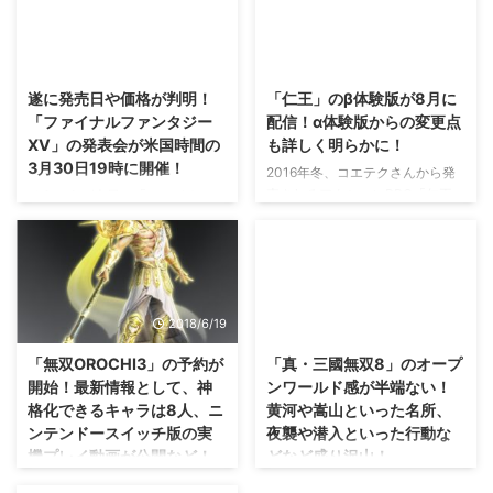
2016/1/31
2016/6/18
遂に発売日や価格が判明！
「仁王」のβ体験版が8月に
「ファイナルファンタジー
配信！α体験版からの変更点
XV」の発表会が米国時間の
も詳しく明らかに！
3月30日19時に開催！
2016年冬、コエテクさんから発
売されるアクションRPG「仁王」
そういえば今日、「ファイナルフ
に関する最新情報が公開されまし
ァンタジーXV」のアクテイブタ
たな(・∀・) α体験版では、難易
イムレポートの日でしたな・・・
度やシステム面などなどに粗があ
ホッケー観戦していました(；´∀
って結構ボロクソ言われていまし
｀) アクテイブタイムレポートに
たが。 その意見を反映して改良
て公開されていた情報は、後ほど
2018/6/19
2017/5/13
したβ体験版が8月に配信される
詳しく紹介するとしまして。 一
そうです！ α体験版からの変更点
番重要であろう発売日や価格が判
「無双OROCHI3」の予約が
「真・三國無双8」のオープ
についても明らかになりましたの
明する発表会の日時が明らかにな
開始！最新情報として、神
ンワールド感が半端ない！
で、ご紹介。 →「仁王」公式サ
りましたぜ！ →「ファイナルフ
格化できるキャラは8人、ニ
黄河や嵩山といった名所、
イト 新たな武器「二刀」の存在
ァンタジーXV」公式サイト 「フ
ンテンドースイッチ版の実
夜襲や潜入といった行動な
や「愛用度」といった新システム
ァイナルファンタジーXV」の発
機プレイ動画が公開など！
どなど盛り沢山！
の存在が明らかに 「仁王」のα体
表会が米国時間の3月30日19時に
験版をプレイした人からは、様々
開催 ということで、前々から言
神格化は人数が決まっているんだ
さて、「真・三國無双8」で一番