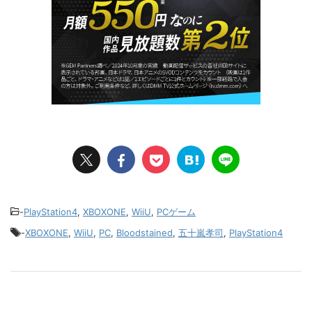
-
PlayStation4
,
XBOXONE
,
WiiU
,
PCゲーム
-
XBOXONE
,
WiiU
,
PC
,
Bloodstained
,
五十嵐孝司
,
PlayStation4