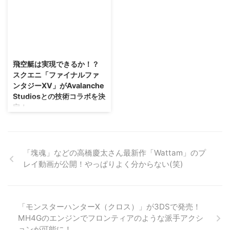
な粗を指摘されたわけですが。
われていた3月に行われる「ファ
な・・・神器はどうなるんだろう
気になるのは、 オープンワール
その意見を反映して ...
イナルファンタジーXV」の発表
な？ 「無双OROCHI3」の最新情
ド という初の試み。 そのオープ
会ですけれども。 米 ...
報が公開され、神格化の話やニン
ンワールドと無双が混ざった今作
テンドースイッチ版の実機プレイ
は、どんな感じになるのか本当に
2015/8/9
動画が公開されました！ また、
楽しみですよね(｀・ω・´) てこ
予約も開始されましたよん（ ・
とで、「真・三國無双8」のオー
飛空艇は実現できるか！？
∀・） 「無双OROCHI3」の神格
プンワールドについて、様々情報
スクエニ「ファイナルファ
化するキャラクターは8人になる
が出ていたのでご紹介！
ンタジーXV」がAvalanche
模様 「無双OROCHI3」では、
→「真・三國無双8」公式サイト
Studiosとの技術コラボを決
「神」が絡むものが追加されまし
「真・三國無双8」では主要都市
定！
たよね？ 神器や神術、神格化な
や関だけではなく、黄河や嵩山と
るものが追加されましたが・・・
いった場所も再現 「真・三國無
スクエニの田端Dがアクティブタ
キャラクター自身が神になる神格
双8」は、中国全土をオープンワ
イムリポートにて、 「ファイナ
化ができるのは、170人中 8人 み
ールド化すると発表していたわけ
ルファンタジーXV」の飛空艇が
たいですな（ ・∀・） そのうち2
ですが。 三国志でお馴染みな洛
実現できるか怪しいと言っていま
「塊魂」などの高橋慶太さん最新作「Wattam」のプ
人が ...
陽などの主要都市や。 虎牢関 ...
したが。 もしかしたら実現でき
レイ動画が公開！やっぱりよく分からない(笑)
るかもしれませんぜ！？ それは
「Just Cause」や「MAD MAX」
といったオープンワールドゲーム
を手掛ける Avalanche Studios
「モンスターハンターX（クロス）」が3DSで発売！
との技術コラボをすることが決定
MH4Gのエンジンでフロンティアのような派手アクシ
したため！ さてさて、ワクワク
ョンが可能に！