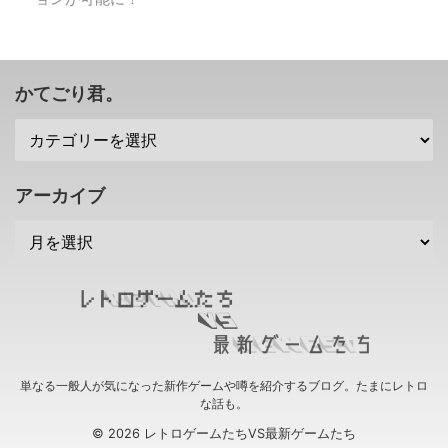
してきましたな(笑) →「ファイナ
ルファンタジーXV」公式サイト
スクエニ「ファイナルファンタジ
ーXV」がAvalanche Studiosとの
技術 ...
かてごり君。
アーカイブ
単なる一般人が気になった新作ゲームや噂を紹介するブログ。たまにレトロ
な話も。
© 2026 レトロゲームたちVS最新ゲームたち