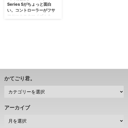
Series Sがちょっと面白
い。コントローラーがフサ
フサにカスタマイズ！？
思っていたものと違うカスタマイ
ズで、ちょっと笑ってしまいまし
た（；^ω^） 「ソニック・ザ・ム
ービー2」・・・正式には海外で
は「Sonic the Hedgehog 2」
で、国内では 「ソニック・ザ・
ムービー／ソニック VS ナックル
ズ」 ですけれども。 それを記念
したコラボXBOX Series Sが、抽
選でプレゼントされるキャンペー
かてごり君。
ンが海外でスタートしたみたいで
すが。 そのカスタムの仕方が今
までにない形だったのでご紹
介・・・ゲームをするには邪魔だ
けれども、なんかいいね(笑) 「ソ
アーカイブ
ニック・ザ・ムービー2 ...