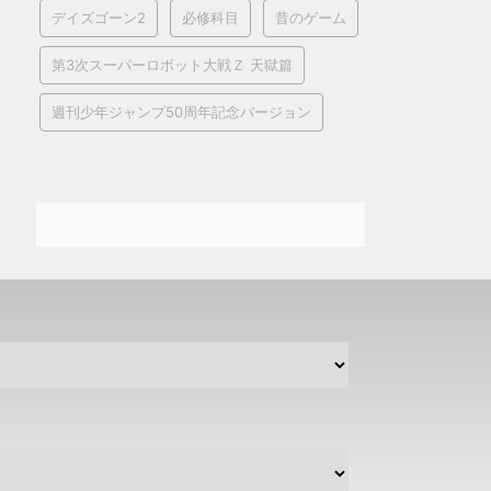
デイズゴーン2
必修科目
昔のゲーム
第3次スーパーロボット大戦Ｚ 天獄篇
週刊少年ジャンプ50周年記念バージョン