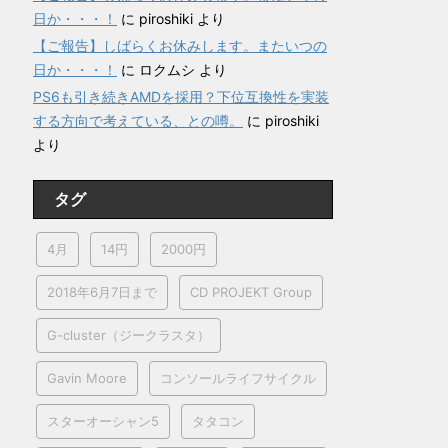
日か・・・！
に
piroshiki
より
【ご報告】しばらくお休みします。またいつの
日か・・・！
に
ロクムシ
より
PS6も引き続きAMDを採用？下位互換性を実装
する方向で考えている、との噂。
に
piroshiki
より
タグ
4月
14円
2000円
2018年6月7日まで
CD PROJEKT Group
G-cluster（ジークラスタ）
Gavin Moore
コンソールライフサイクル
スターオーシャン5
タタコン