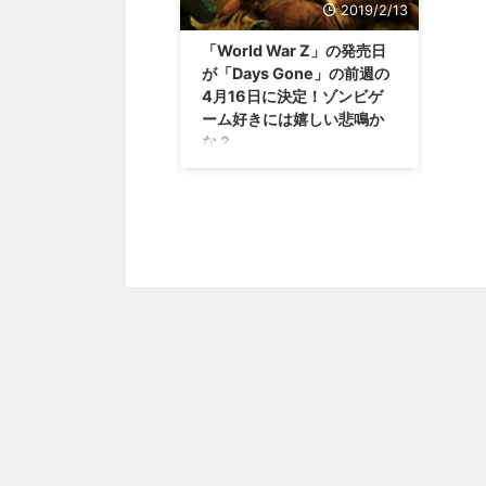
2019/2/13
「World War Z」の発売日
が「Days Gone」の前週の
4月16日に決定！ゾンビゲ
ーム好きには嬉しい悲鳴か
な？
そういえば、紹介するタイミング
を逃していましたが、PS4で発売
される「Days Gone」の発売日も
決定していましたな（；＾ω＾）
映画や小説をベースにしたCo-op
シューター「World War Z」の発
売日が決定したみたいですね！
「L4D2」以上のゾンビと戯れた
い人にはありがたい作品ですね
（笑） 「World War Z」の発売日
が2019年4月16日に決定 マック
ス・ブルックスさんの「WORLD
WAR Z」という小説。 それをも
とに2013年には映画化されたわ
けですが、更にそれらをベースに