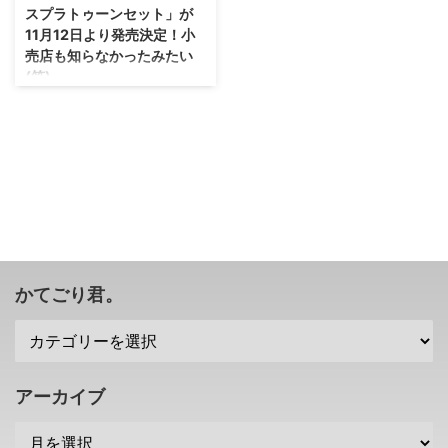
スプラトゥーンセット」が
11月12日より発売決定！小
売店も知らなかったみたい
(笑)
PS4は1TBのHDDを実装した本体
を発売することを発表しました
が、任天堂さんも負けていません
ぜ？ イキナリですけれども
「WiiUスプラトゥーンセット」
というものが発売されることが決
定しました！ 小売店も「え？」
ってなるくらいイキナリの発表だ
ったみたいですね(笑) →「WiiUス
プラトゥーンセット」公式サイト
かてごり君。
WiiU本体にダウンロード版「ス
プラトゥーン」がセットになった
「WiiUスプラトゥーンセット」
が発売決定 正直「遅すぎじゃ
ね！？」って思う人のほうが多い
アーカイブ
気がしますが、WiiU本体にダウ
ンロード版 ...