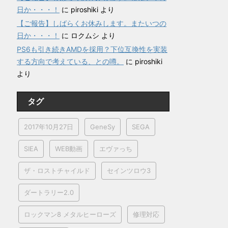
日か・・・！
に
piroshiki
より
【ご報告】しばらくお休みします。またいつの
日か・・・！
に
ロクムシ
より
PS6も引き続きAMDを採用？下位互換性を実装
する方向で考えている、との噂。
に
piroshiki
より
タグ
2017年10月27日
GeneSy
SEGA
SIEA
WEB動画
エヴァっち
ザ・ロストチャイルド
セインツロウ3
ダートラリー2.0
ロックマン8 メタルヒーローズ
修理対応