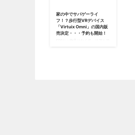
2018/2/27
家の中でサバゲーライ
フ！？歩行型VRデバイス
「Virtuix Omni」の国内販
売決定・・・予約も開始！
FPSじゃ物足りなくて、リアルで
サバゲーをやっているという人も
いると思いますが。 サバゲーを
やってみたいけれども傷を負いた
くない、虫に刺されたくないとい
う人もいる・・・のかな？(笑) そ
んな人に朗報・・・家の中でサバ
ゲーができるようになりますぜ(
ﾟ∀ﾟ ) →「Virtuix Omni」海外公式
サイト 走ってしゃがんでジャン
プできる歩行型VRデバイス
「Virtuix Omni」の国内販売が決
定 以前、このブログでも紹介し
た「Virtuix Omni」というVRデバ
イス。 この「Virtuix Omni」 ...