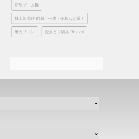
新型ゲーム機
桃太郎電鉄 昭和・平成・令和も定番！
米カプコン
魔女と百騎兵 Revival