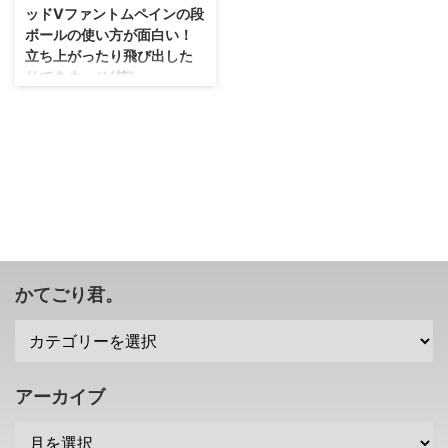
ッドVファントムペインの段
ボールの使い方が面白い！
立ち上がったり飛び出した
りできまっせ(笑)
http://www.konami.jp/mgs5/ 時
には身を隠す道具として、 時に
はオオカミのおしっこを掛けられ
る道具として、 時には移動する
ための道具として・・・。 メタ
ルギアソリッドシリーズでは段ボ
ールというものが愛されていまし
たね(笑) その御蔭でどんなゲーム
でも、 段ボール置いてある＝ス
ネークが隠れている？って思うよ
かてごり君。
うになりました(；´∀｀) そんな段
ボールですが、 メタルギアソリ
ッドVファントムペインでもしっ
かりと登場するそうです。 そし
てメタルギアソリッドVファント
アーカイブ
ムペインでの段ボールは、 ...