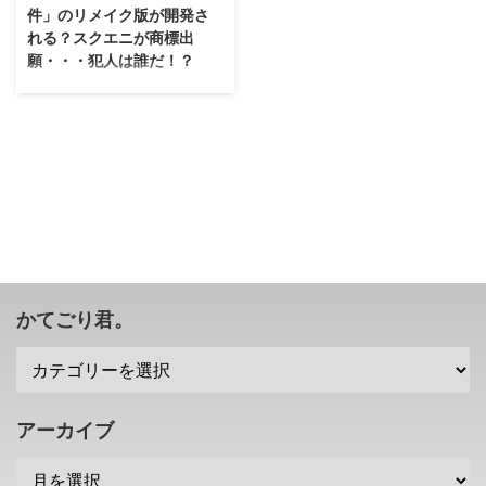
件」のリメイク版が開発さ
れる？スクエニが商標出
願・・・犯人は誰だ！？
オリジナル版をプレイしている人
は犯人を知っていると思います
が・・・そこの変更もあるのか
な？(笑) 1985年に発売された推
理アドベンチャーゲーム 「ポー
トピア連続殺人事件」 のリメイ
クの噂は以前からありました
が・・・今回スクエニさんが商標
出願したそうですね( ･`ω･´) どん
な感じにリメイクするのか気にな
りますな。 「ポートピア連続殺
かてごり君。
人事件」とはどんなゲーム？ そ
の前に、 「ポートピア連続殺人
事件」 という作品についてチラ
ッとご紹介を。 「ポートピア連
続殺人事件」は、1985年11月に
アーカイブ
ファミコンで発売さ ...