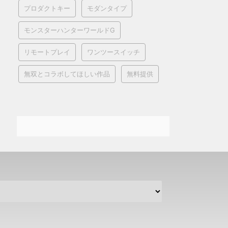
プロダクトキー
モダンタイプ
モンスターハンターワールドG
リモートプレイ
ワンツースイッチ
無双とコラボしてほしい作品
無料提供