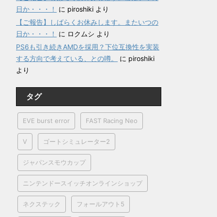
日か・・・！
に
piroshiki
より
【ご報告】しばらくお休みします。またいつの
日か・・・！
に
ロクムシ
より
PS6も引き続きAMDを採用？下位互換性を実装
する方向で考えている、との噂。
に
piroshiki
より
タグ
EVE burst error
FAST Racing Neo
V
ゴートシミュレーター2
ジャパンスモウカップ
ニンテンドースイッチオンラインショップ
ネクステック
フォールアウト5