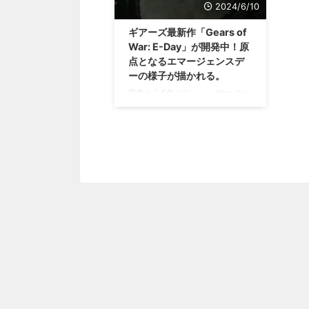
2024/6/10
ギアーズ最新作「Gears of
War: E-Day」が開発中！原
点となるエマージェンスデ
ーの様子が描かれる。
前作から5年ぶり・・・Xboxユー
ザーはワクワクですかね！？ ギ
アーズシリーズ最新作、 「Gears
of War: E-Day」 が開発中である
ことが発表されましたね😊 初代
「Gears of War」から14年
前・・・敵となるローカストが人
類を奇襲した エマージェンスデ
ー の様子が、主人公マーカス・
フェニックスの視点で描かれると
のこと。 いつも通り激しいバト
ルを楽しめそうですが、ただ、時
代設定的にちょっと戦い方が変わ
る・・・かも？！ ギアーズ最新
作「Gears of War: E-Da ...