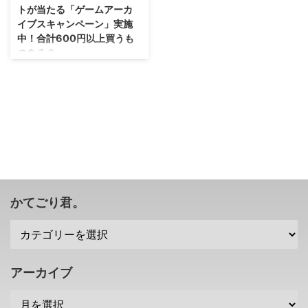
トが当たる「ゲームアーカ
イブスキャンペーン」実施
中！合計600円以上買うも
のある？
若い人はどうか分かりませんが、
オレみたいにアラサーになると昔
のゲームを遊びたいなって気持ち
になるんですよね(笑) そんな時に
眺めてしまうのがPSStoreで販売
されているアーカイブスシリー
ズ。 実は今ちょっとしたキャン
ペーンが行われていますぜ（＾ω
＾） →PlayStationStore 1203円
分のPSストアチケットが当たる
かてごり君。
「ゲームアーカイブスキャンペー
ン」実施中 まあ絶対当たるキャ
ンペーンではないんですが・・・
今、何かしらアーカイブスを買う
予定でしたらいいでしょう(・
アーカイブ
∀・) 今日12月3日から12月 ...