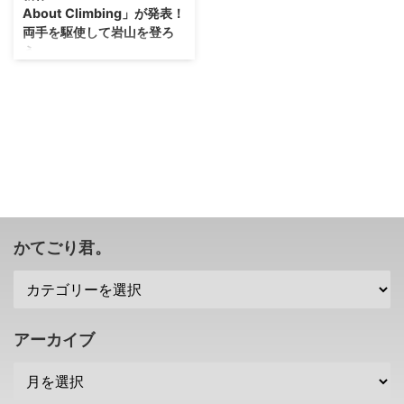
About Climbing」が発表！
両手を駆使して岩山を登ろ
う。
新作かと思ったら、違う方の作品
なのですな(・o・) Steamにて、
「A Difficult Game About
Climbing」 という作品が2024年
2月に配信される予定みたいです
が・・・こちらの作品、イライラ
ゲームとしてお馴染みの「壺お
じ」こと 「Getting Over It with
Bennett Foddy」 をインスパイア
した作品となっているそうです
かてごり君。
な。 つるはしではなく、 両手を
駆使して岩山を上っていく ゲー
ムになるとのこと・・・またイラ
イラするプレイヤーが続出するの
かな！？ 壺お ...
アーカイブ