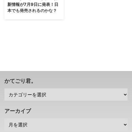
新情報が7月9日に発表！日
本でも発売されるのかな？
そういえば、まだ出ていなかった
んだな(；´∀｀) 海外にて、PC版
「モンスターハンターワールド」
の最新情報が2018年7月9日に発
表されるみたいですね。 日本で
も発売されるのかな？ PC版「モ
ンスターハンターワールド」の最
新情報の発売日などが発表 日本
ではPS4のみで発売されている
「モンスターハンターワールド」
ですけれども、海外では、
かてごり君。
XBOXONEで発売されている他、
PCでも発売されることが発表さ
れていましたな。 ということ
で、PC版「モンスターハンター
ワールド」の最新情報が、2018
アーカイブ
年7月9日（日本時間 ...